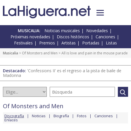
MUSICALIA:
Noticias musicales
Novedades
Próximas novedades
Discos históricos
Canciones
Festivales
Premios
Artistas
Portadas
Listas
Musicalia
>
Of Monsters and Men
> All is love and pain in the mouse parade
Destacado:
'Confessions II' es el regreso a la pista de baile de
Madonna
Of Monsters and Men
Discografía
Noticias
Biografía
Fotos
Canciones
Enlaces