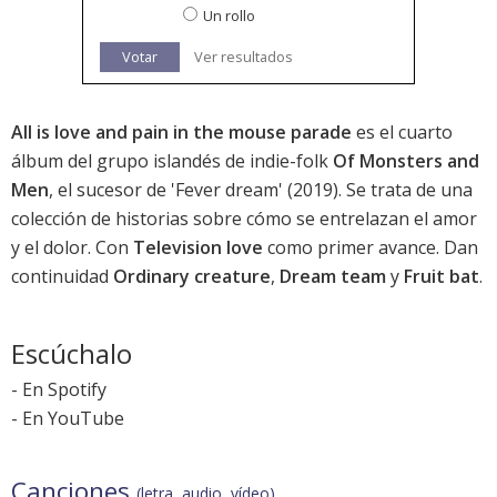
Un rollo
Votar
Ver resultados
All is love and pain in the mouse parade
es el cuarto
álbum del grupo islandés de indie-folk
Of Monsters and
Men
, el sucesor de '
Fever dream
' (2019). Se trata de una
colección de historias sobre cómo se entrelazan el amor
y el dolor. Con
Television love
como primer avance. Dan
continuidad
Ordinary creature
,
Dream team
y
Fruit bat
.
Escúchalo
-
En Spotify
-
En YouTube
Canciones
(letra, audio, vídeo)