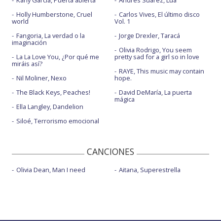
Kany García, Puerta abierta
Andrés Suárez, Lúa
Holly Humberstone, Cruel
Carlos Vives, El último disco
world
Vol. 1
Fangoria, La verdad o la
Jorge Drexler, Taracá
imaginación
Olivia Rodrigo, You seem
La La Love You, ¿Por qué me
pretty sad for a girl so in love
miráis así?
RAYE, This music may contain
Nil Moliner, Nexo
hope.
The Black Keys, Peaches!
David DeMaría, La puerta
mágica
Ella Langley, Dandelion
Siloé, Terrorismo emocional
CANCIONES
Olivia Dean, Man I need
Aitana, Superestrella