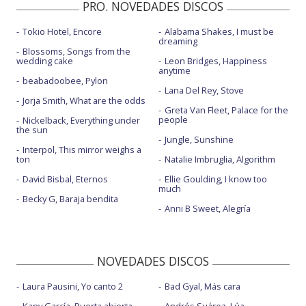
PRO. NOVEDADES DISCOS
Tokio Hotel, Encore
Alabama Shakes, I must be
dreaming
Blossoms, Songs from the
wedding cake
Leon Bridges, Happiness
anytime
beabadoobee, Pylon
Lana Del Rey, Stove
Jorja Smith, What are the odds
Greta Van Fleet, Palace for the
people
Nickelback, Everything under
the sun
Jungle, Sunshine
Interpol, This mirror weighs a
ton
Natalie Imbruglia, Algorithm
David Bisbal, Eternos
Ellie Goulding, I know too
much
Becky G, Baraja bendita
Anni B Sweet, Alegría
NOVEDADES DISCOS
Laura Pausini, Yo canto 2
Bad Gyal, Más cara