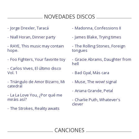
NOVEDADES DISCOS
Jorge Drexler, Taracá
Madonna, Confessions II
Niall Horan, Dinner party
James Blake, Trying times
RAYE, This music may contain
The Rolling Stones, Foreign
hope.
tongues
Foo Fighters, Your favorite toy
Gracie Abrams, Daughter from
hell
Carlos Vives, El último disco
Vol. 1
Bad Gyal, Más cara
Triángulo de Amor Bizarro, Mi
Muse, The wow! signal
catedral
Ariana Grande, Petal
La La Love You, ¿Por qué me
miráis así?
Charlie Puth, Whatever's
clever
The Strokes, Reality awaits
CANCIONES