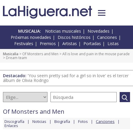
MUSICALIA:
Noticias musicales
Novedades
Próximas novedades
Discos históricos
Canciones
Festivales
Premios
Artistas
Portadas
Listas
Musicalia
>
Of Monsters and Men
>
All is love and pain in the mouse parade
> Dream team
Destacado:
'You seem pretty sad for a girl so in love' es el tercer
álbum de Olivia Rodrigo
Of Monsters and Men
Discografía
Noticias
Biografía
Fotos
Canciones
Enlaces