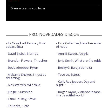
Dream team - con letra
PRO. NOVEDADES DISCOS
La Casa Azul, Fauna y flora
Ezra Collective, Here because
subacuática
of hope
David Bisbal, Eternos
Anni B Sweet, Alegría
Brandon Flowers, Thrasher
Jorja Smith, What are the odds
beabadoobee, Pylon
Becky G, Baraja bendita
Alabama Shakes, I must be
Tove Lo, Estrus
dreaming
Carly Rae Jepsen, Day and
Alex Warren, Wildchild
night
Jungle, Sunshine
Roger Taylor, Violence insane
in a beautiful world
Lana Del Rey, Stove
Toundra, Siete