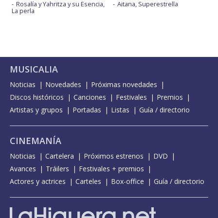
Rosalía y Yahritza y su Esencia,
Aitana, Superestrella
La perla
MUSICALIA
Noticias
Novedades
Próximas novedades
Discos históricos
Canciones
Festivales
Premios
Artistas y grupos
Portadas
Listas
Guía / directorio
CINEMANÍA
Noticias
Cartelera
Próximos estrenos
DVD
Avances
Tráilers
Festivales + premios
Actores y actrices
Carteles
Box-office
Guía / directorio