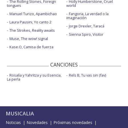
The Rolling Stones, Foreign
Holly Humberstone, Cruel
tongues
world
Manuel Turizo, Apambichao
Fangoria, La verdad o la
imaginación
Laura Pausini, Yo canto 2
Jorge Drexler, Taracá
The Strokes, Reality awaits
Sienna Spiro, Visitor
Muse, The wow! signal
Kase.O, Camisa de fuerza
CANCIONES
Rosalía y Yahritza y su Esencia,
Rels B, Tu vas sin (fav)
La perla
MUSICALIA
Noticias
Novedades
Próximas novedades