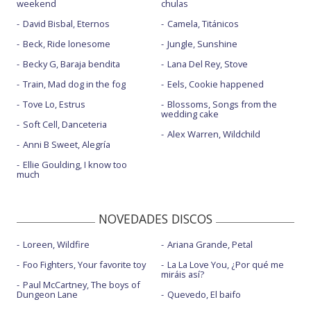
weekend
chulas
David Bisbal, Eternos
Camela, Titánicos
Beck, Ride lonesome
Jungle, Sunshine
Becky G, Baraja bendita
Lana Del Rey, Stove
Train, Mad dog in the fog
Eels, Cookie happened
Tove Lo, Estrus
Blossoms, Songs from the
wedding cake
Soft Cell, Danceteria
Alex Warren, Wildchild
Anni B Sweet, Alegría
Ellie Goulding, I know too
much
NOVEDADES DISCOS
Loreen, Wildfire
Ariana Grande, Petal
Foo Fighters, Your favorite toy
La La Love You, ¿Por qué me
miráis así?
Paul McCartney, The boys of
Dungeon Lane
Quevedo, El baifo