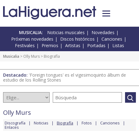
MUSICALIA:
Noticias musicales
Novedades
Próximas novedades
Discos históricos
Canciones
Festivales
Premios
Artistas
Portadas
Listas
Musicalia
>
Olly Murs
> Biografía
Destacado:
'Foreign tongues' es el vigesimoquinto álbum de
estudio de los Rolling Stones
Olly Murs
Discografía
Noticias
Biografía
Fotos
Canciones
Enlaces