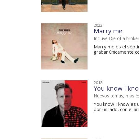
2022
Marry me
Incluye Die of a broke
Marry me es el sépti
grabar únicamente co
2018
You know I kn
Nuevos temas, más éx
You know I know es u
por un lado, con el a