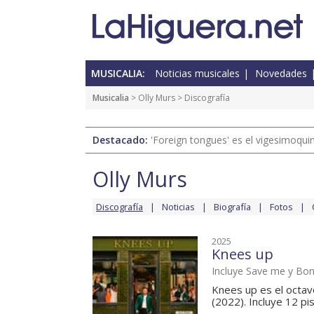
MUSICALIA:
Noticias musicales
Novedades
Musicalia
>
Olly Murs
> Discografía
Destacado:
'Foreign tongues' es el vigesimoqui
Olly Murs
Discografía
Noticias
Biografía
Fotos
2025
Knees up
Incluye Save me y Bo
Knees up es el octav
(2022). Incluye 12 pi