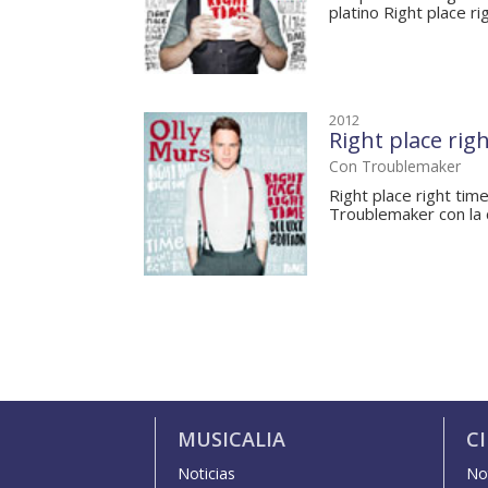
platino Right place ri
2012
Right place rig
Con Troublemaker
Right place right tim
Troublemaker con la 
MUSICALIA
C
Noticias
Not