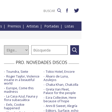
es
Premios
Artistas
Portadas
Listas
PRO. NOVEDADES DISCOS
Toundra, Siete
Tokio Hotel, Encore
Roger Taylor, Violence
Álvaro de Luna,
insane in a beautiful
Azulejos
world
Chaka Khan, Chakzilla
Europe, Come this
Greta Van Fleet,
madness
Palace for the people
La Casa Azul, Fauna y
Ezra Collective, Here
flora subacuática
because of hope
Eels, Cookie
Anni B Sweet, Alegría
happened
Editors, Surface, echo