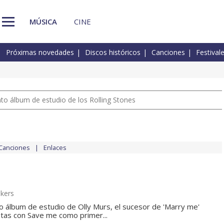
MÚSICA
CINE
Próximas novedades
Discos históricos
Canciones
Festival
nto álbum de estudio de los Rolling Stones
Canciones
Enlaces
nkers
o álbum de estudio de Olly Murs, el sucesor de 'Marry me'
stas con Save me como primer...