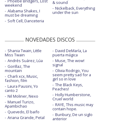
Phoebe Bridgers, Lost
& sound
weekend
Nickelback, Everything
Alabama Shakes, I
under the sun
must be dreaming
Soft Cell, Danceteria
NOVEDADES DISCOS
Shania Twain, Little
David DeMaría, La
Miss Twain
puerta mágica
Andrés Suárez, Lúa
Muse, The wow!
signal
Gorillaz, The
mountain
Olivia Rodrigo, You
seem pretty sad for a
Charli xcx, Music,
girl so in love
fashion, film
The Black Keys,
Laura Pausini, Yo
Peaches!
canto 2
Holly Humberstone,
Nil Moliner, Nexo
Cruel world
Manuel Turizo,
RAYE, This music may
Apambichao
contain hope.
Quevedo, El baifo
Bunbury, De un siglo
Ariana Grande, Petal
anterior