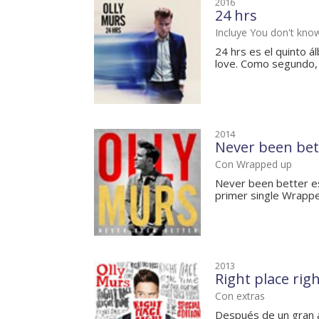
2016
24 hrs
Incluye You don't kno
24 hrs es el quinto á
love. Como segundo, 
2014
Never been bet
Con Wrapped up
Never been better es
primer single Wrappe
2013
Right place righ
Con extras
Después de un gran a