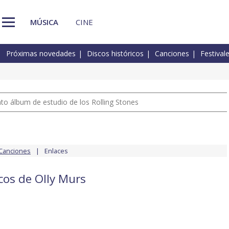
MÚSICA
CINE
Próximas novedades
Discos históricos
Canciones
Festival
nto álbum de estudio de los Rolling Stones
Canciones
Enlaces
cos de Olly Murs