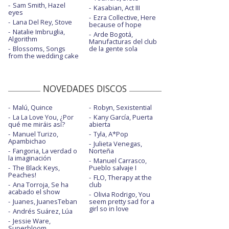
Unpredictable - con Louisa Johnson -
Sam Smith, Hazel
Kasabian, Act III
acústico
eyes
Ezra Collective, Here
Lana Del Rey, Stove
because of hope
Years & years
Natalie Imbruglia,
Arde Bogotá,
Algorithm
Manufacturas del club
Years & years - Vevo presents
Blossoms, Songs
de la gente sola
from the wedding cake
You don't know love - Vevo presents
NOVEDADES DISCOS
Malú, Quince
Robyn, Sexistential
La La Love You, ¿Por
Kany García, Puerta
qué me miráis así?
abierta
Manuel Turizo,
Tyla, A*Pop
Apambichao
Julieta Venegas,
Fangoria, La verdad o
Norteña
la imaginación
Manuel Carrasco,
The Black Keys,
Pueblo salvaje I
Peaches!
FLO, Therapy at the
Ana Torroja, Se ha
club
acabado el show
Olivia Rodrigo, You
Juanes, JuanesTeban
seem pretty sad for a
girl so in love
Andrés Suárez, Lúa
Jessie Ware,
Superbloom