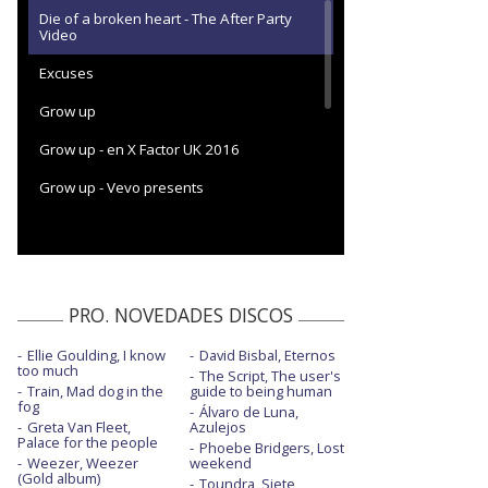
Die of a broken heart - The After Party
Video
Excuses
Grow up
Grow up - en X Factor UK 2016
Grow up - Vevo presents
I hate you when you're drunk - con letra
More mess - con Kungs y Coely
Moves - con Snoop Dogg
PRO. NOVEDADES DISCOS
Moves - con Snoop Dogg - con la letra
Ellie Goulding, I know
David Bisbal, Eternos
too much
The Script, The user's
Moves - The X Factor UK 2018
Train, Mad dog in the
guide to being human
fog
Álvaro de Luna,
Save me
Greta Van Fleet,
Azulejos
Palace for the people
Phoebe Bridgers, Lost
Unpredictable - con Louisa Johnson
Weezer, Weezer
weekend
(Gold album)
Toundra, Siete