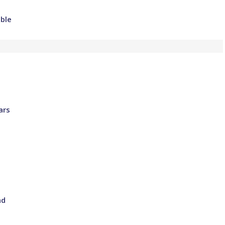
able
ars
nd