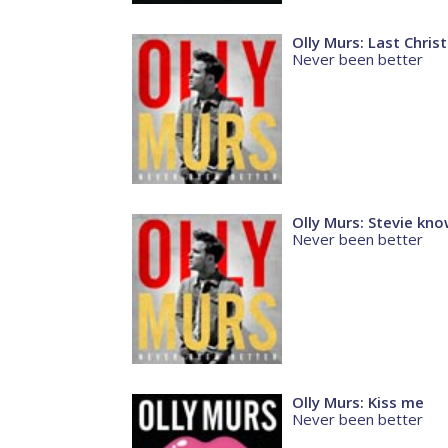
Olly Murs: Last Chri
Never been better
Olly Murs: Stevie kn
Never been better
Olly Murs: Kiss me
Never been better