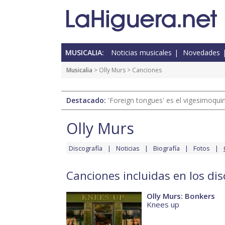
MUSICALIA:
Noticias musicales
Novedades
Musicalia
>
Olly Murs
> Canciones
Destacado:
'Foreign tongues' es el vigesimoqui
Olly Murs
Discografía
Noticias
Biografía
Fotos
Canciones incluidas en los dis
Olly Murs: Bonkers
Knees up