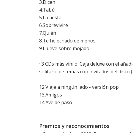
3.Dicen
4.Tabú
5.La fiesta
6.Sobreviviré
7.Quién
8.Te he echado de menos
9.Llueve sobre mojado
· 3 CDs más vinilo: Caja deluxe con el añad
solitario de temas con invitados del disco 
12.Viaje a ningún lado - versión pop
13.Amigos
14.Ave de paso
Premios y reconocimientos