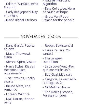
Natalie Imbruglia,
Editors, Surface, echo
Algorithm
& sound
Ezra Collective, Here
Carly Rae Jepsen, Day
because of hope
and night
Greta Van Fleet,
David Bisbal, Eternos
Palace for the people
NOVEDADES DISCOS
Kany García, Puerta
Robyn, Sexistential
abierta
Laura Pausini, Yo
Muse, The wow!
canto 2
signal
Ella Langley,
Sienna Spiro, Visitor
Dandelion
Harry Styles, Kiss all
La La Love You, ¿Por
the time. Disco,
qué me miráis así?
occasionally.
Bad Gyal, Más cara
The Strokes, Reality
Fangoria, La verdad o
awaits
la imaginación
Bruno Mars, The
Nil Moliner, Nexo
romantic
The Rolling Stones,
Loreen, Wildfire
Foreign tongues
Niall Horan, Dinner
party