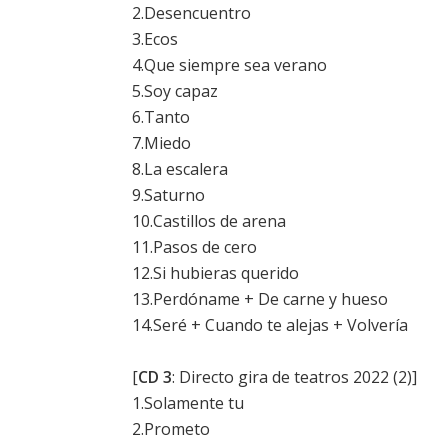
2.Desencuentro
3.Ecos
4.Que siempre sea verano
5.Soy capaz
6.Tanto
7.Miedo
8.La escalera
9.Saturno
10.Castillos de arena
11.Pasos de cero
12.Si hubieras querido
13.Perdóname + De carne y hueso
14.Seré + Cuando te alejas + Volvería
[
CD 3
: Directo gira de teatros 2022 (2)]
1.Solamente tu
2.Prometo