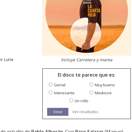
de Luna
Incluye Carretera y manta
El disco te parece que es:
Genial
Muy bueno
Interesante
Mediocre
Un rollo
Votar
Ver resultados
m de estudio de
Pablo Alborán
. Con
Paco Salazar
(Manuel