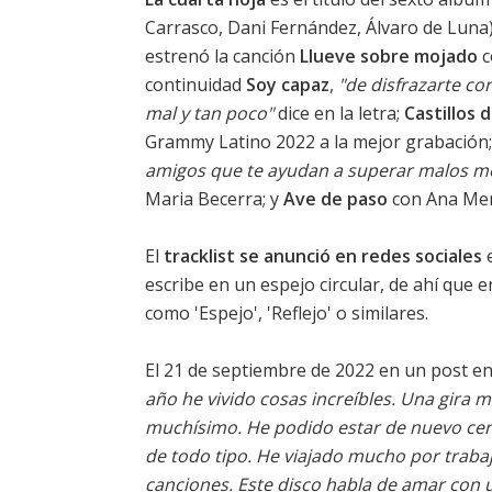
Carrasco, Dani Fernández, Álvaro de Luna
estrenó la canción
Llueve sobre mojado
c
continuidad
Soy capaz
,
"de disfrazarte co
mal y tan poco"
dice en la letra;
Castillos 
Grammy Latino 2022 a la mejor grabación
amigos que te ayudan a superar malos 
Maria Becerra; y
Ave de paso
con Ana Me
El
tracklist se anunció en redes sociales
e
escribe en un espejo circular, de ahí que
como 'Espejo', 'Reflejo' o similares.
El 21 de septiembre de 2022 en un post en
año he vivido cosas increíbles. Una gira
muchísimo. He podido estar de nuevo cerc
de todo tipo. He viajado mucho por trabajo
canciones. Este disco habla de amar con uñ