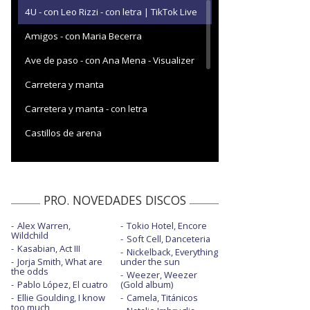
4U - con Leo Rizzi - con letra | TikTok Live
Amigos - con Maria Becerra
Ave de paso - con Ana Mena - Visualizer
Carretera y manta
Carretera y manta - con letra
Castillos de arena
Llueve sobre mojado - ¡Feliz 2022!
Llueve sobre mojado - con Aitana y Álvaro
de Luna
PRO. NOVEDADES DISCOS
Soy capaz
Alex Warren,
Tokio Hotel, Encore
Wildchild
Soft Cell, Danceteria
Soy capaz - ¡Feliz 2022!
Kasabian, Act III
Nickelback, Everything
Jorja Smith, What are
under the sun
Soy capaz - con letra
the odds
Weezer, Weezer
Pablo López, El cuatro
(Gold album)
Viaje a ningún lado - con Carín León
Ellie Goulding, I know
Camela, Titánicos
too much