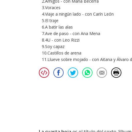
2.Amigos - con Maria Becerra
3.Voraces
4.Viaje a ningún lado - con Carín León
5.El traje
6.A batir las alas
7.Ave de paso - con Ana Mena
8.4U - con Leo Rizzi
9.Soy capaz
10.Castillos de arena
11.Llueve sobre mojado - con Aitana y Álvaro 
La cuarta hoja
es el título del sexto álbu