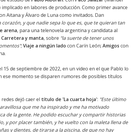
) implicado en labores de producción. Como primer avance
on Aitana y Álvaro de Luna como invitados. Dan
n corazón, y que nadie sepa lo que es, que te quieran tan
de arena
, para una telenovela argentina y
candidata al
;
Carretera y manta
, sobre
"la suerte de tener unos
momentos"
;
Viaje a ningún lado
con Carín León;
Amigos
con
na.
l 15 de septiembre de 2022, en un video en el que Pablo lo
 en ese momento se disparen rumores de posibles títulos
 redes dejó caer el
título de 'La cuarta hoja'
:
"Este último
 maravillosa que me ha inspirado y me ha motivado
a de la gente. He podido escuchar y compartir historias
, y por placer también, y he vuelto con la maleta llena de
as y dientes, de tirarse a la piscina, de que no hay