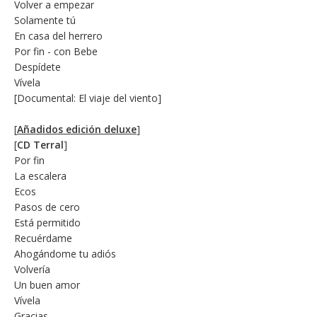
Volver a empezar
Solamente tú
En casa del herrero
Por fin - con Bebe
Despídete
Vívela
[Documental: El viaje del viento]
[
Añadidos edición deluxe
]
[
CD Terral
]
Por fin
La escalera
Ecos
Pasos de cero
Está permitido
Recuérdame
Ahogándome tu adiós
Volvería
Un buen amor
Vívela
Gracias