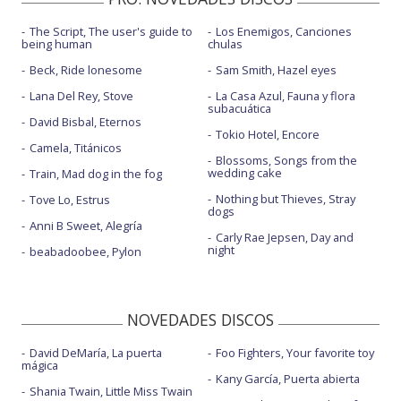
The Script, The user's guide to
Los Enemigos, Canciones
being human
chulas
Beck, Ride lonesome
Sam Smith, Hazel eyes
Lana Del Rey, Stove
La Casa Azul, Fauna y flora
subacuática
David Bisbal, Eternos
Tokio Hotel, Encore
Camela, Titánicos
Blossoms, Songs from the
wedding cake
Train, Mad dog in the fog
Nothing but Thieves, Stray
Tove Lo, Estrus
dogs
Anni B Sweet, Alegría
Carly Rae Jepsen, Day and
night
beabadoobee, Pylon
NOVEDADES DISCOS
David DeMaría, La puerta
Foo Fighters, Your favorite toy
mágica
Kany García, Puerta abierta
Shania Twain, Little Miss Twain