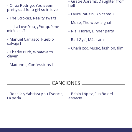
Gracie Abrams, Daughter from
Olivia Rodrigo, You seem
hell
pretty sad for a girl so in love
Laura Pausini, Yo canto 2
The Strokes, Reality awaits
Muse, The wow! signal
La La Love You, ¿Por qué me
miráis así?
Niall Horan, Dinner party
Manuel Carrasco, Pueblo
Bad Gyal, Más cara
salvaje I
Charli xcx, Music, fashion, film
Charlie Puth, Whatever's
clever
Madonna, Confessions II
CANCIONES
Rosalía y Yahritza y su Esencia,
Pablo López, El niño del
La perla
espacio