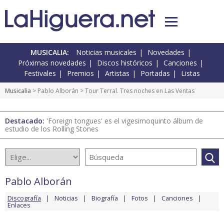
MUSICALIA:
Noticias musicales
Novedades
Próximas novedades
Discos históricos
Canciones
Festivales
Premios
Artistas
Portadas
Listas
Musicalia
>
Pablo Alborán
> Tour Terral. Tres noches en Las Ventas
Destacado:
'Foreign tongues' es el vigesimoquinto álbum de
estudio de los Rolling Stones
Pablo Alborán
Discografía
Noticias
Biografía
Fotos
Canciones
Enlaces