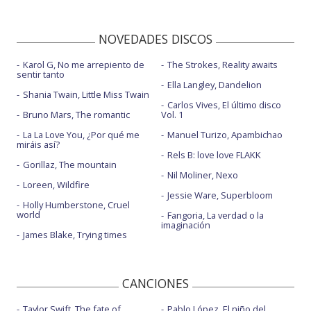
NOVEDADES DISCOS
Karol G, No me arrepiento de
The Strokes, Reality awaits
sentir tanto
Ella Langley, Dandelion
Shania Twain, Little Miss Twain
Carlos Vives, El último disco
Bruno Mars, The romantic
Vol. 1
La La Love You, ¿Por qué me
Manuel Turizo, Apambichao
miráis así?
Rels B: love love FLAKK
Gorillaz, The mountain
Nil Moliner, Nexo
Loreen, Wildfire
Jessie Ware, Superbloom
Holly Humberstone, Cruel
world
Fangoria, La verdad o la
imaginación
James Blake, Trying times
CANCIONES
Taylor Swift, The fate of
Pablo López, El niño del