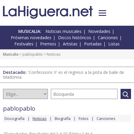
MUSICALIA:
Noticias musicales
Novedades
Próximas novedades
Discos históricos
Canciones
Festivales
Premios
Artistas
Portadas
Listas
Musicalia
>
pablopablo
> Noticias
Destacado:
'Confessions II' es el regreso a la pista de baile de
Madonna
pablopablo
Discografía
Noticias
Biografía
Fotos
Canciones
33 resultados. Resultados del 1 al 10. Página 1 de 4