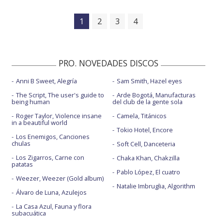
1
2
3
4
PRO. NOVEDADES DISCOS
Anni B Sweet, Alegría
Sam Smith, Hazel eyes
The Script, The user's guide to
Arde Bogotá, Manufacturas
being human
del club de la gente sola
Roger Taylor, Violence insane
Camela, Titánicos
in a beautiful world
Tokio Hotel, Encore
Los Enemigos, Canciones
chulas
Soft Cell, Danceteria
Los Zigarros, Carne con
Chaka Khan, Chakzilla
patatas
Pablo López, El cuatro
Weezer, Weezer (Gold album)
Natalie Imbruglia, Algorithm
Álvaro de Luna, Azulejos
La Casa Azul, Fauna y flora
subacuática