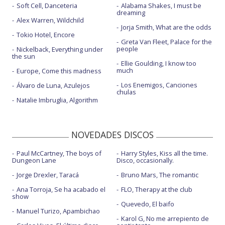
Soft Cell, Danceteria
Alabama Shakes, I must be
dreaming
Alex Warren, Wildchild
Jorja Smith, What are the odds
Tokio Hotel, Encore
Greta Van Fleet, Palace for the
people
Nickelback, Everything under
the sun
Ellie Goulding, I know too
much
Europe, Come this madness
Los Enemigos, Canciones
Álvaro de Luna, Azulejos
chulas
Natalie Imbruglia, Algorithm
NOVEDADES DISCOS
Paul McCartney, The boys of
Harry Styles, Kiss all the time.
Dungeon Lane
Disco, occasionally.
Jorge Drexler, Taracá
Bruno Mars, The romantic
Ana Torroja, Se ha acabado el
FLO, Therapy at the club
show
Quevedo, El baifo
Manuel Turizo, Apambichao
Karol G, No me arrepiento de