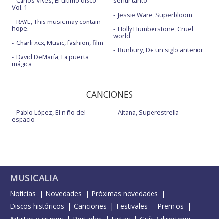
Carlos Vives, El último disco
sentir tanto
Vol. 1
Jessie Ware, Superbloom
RAYE, This music may contain
hope.
Holly Humberstone, Cruel
world
Charli xcx, Music, fashion, film
Bunbury, De un siglo anterior
David DeMaría, La puerta
mágica
CANCIONES
Pablo López, El niño del
Aitana, Superestrella
espacio
MUSICALIA
Noticias
Novedades
Próximas novedades
Discos históricos
Canciones
Festivales
Premios
Artistas y grupos
Portadas
Listas
Guía / directorio