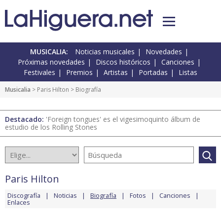
MUSICALIA:
Noticias musicales
Novedades
Próximas novedades
Discos históricos
Canciones
Festivales
Premios
Artistas
Portadas
Listas
Musicalia
>
Paris Hilton
> Biografía
Destacado:
'Foreign tongues' es el vigesimoquinto álbum de
estudio de los Rolling Stones
Paris Hilton
Discografía
Noticias
Biografía
Fotos
Canciones
Enlaces