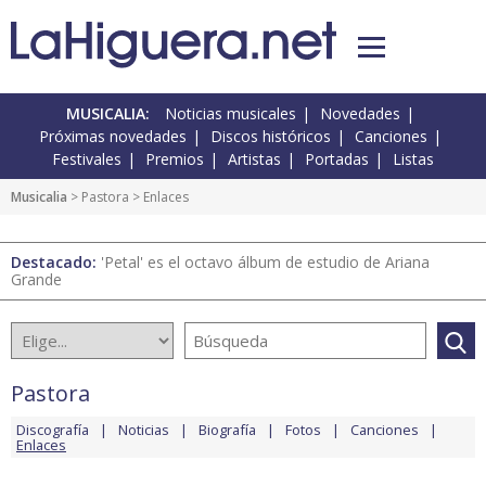
MUSICALIA:
Noticias musicales
Novedades
Próximas novedades
Discos históricos
Canciones
Festivales
Premios
Artistas
Portadas
Listas
Musicalia
>
Pastora
> Enlaces
Destacado:
'Petal' es el octavo álbum de estudio de Ariana
Grande
Pastora
Discografía
Noticias
Biografía
Fotos
Canciones
Enlaces