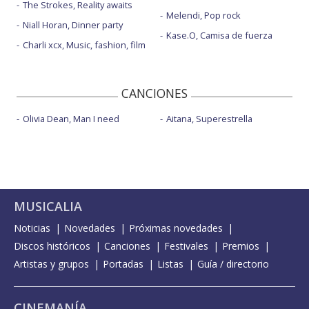
The Strokes, Reality awaits
Melendi, Pop rock
Niall Horan, Dinner party
Kase.O, Camisa de fuerza
Charli xcx, Music, fashion, film
CANCIONES
Olivia Dean, Man I need
Aitana, Superestrella
MUSICALIA
Noticias
Novedades
Próximas novedades
Discos históricos
Canciones
Festivales
Premios
Artistas y grupos
Portadas
Listas
Guía / directorio
CINEMANÍA