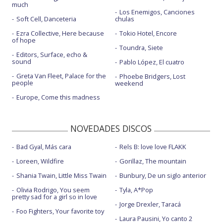
much
Los Enemigos, Canciones
Soft Cell, Danceteria
chulas
Ezra Collective, Here because
Tokio Hotel, Encore
of hope
Toundra, Siete
Editors, Surface, echo &
sound
Pablo López, El cuatro
Greta Van Fleet, Palace for the
Phoebe Bridgers, Lost
people
weekend
Europe, Come this madness
NOVEDADES DISCOS
Bad Gyal, Más cara
Rels B: love love FLAKK
Loreen, Wildfire
Gorillaz, The mountain
Shania Twain, Little Miss Twain
Bunbury, De un siglo anterior
Olivia Rodrigo, You seem
Tyla, A*Pop
pretty sad for a girl so in love
Jorge Drexler, Taracá
Foo Fighters, Your favorite toy
Laura Pausini, Yo canto 2