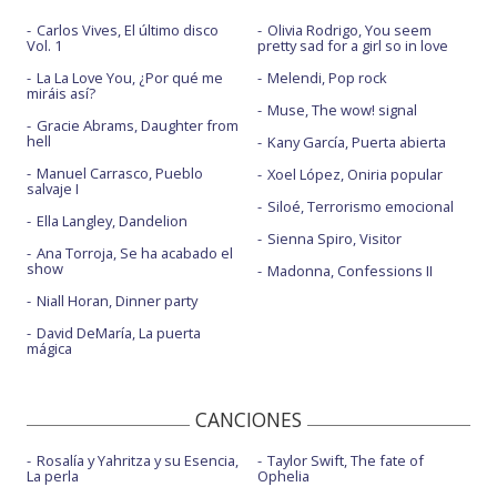
Carlos Vives, El último disco
Olivia Rodrigo, You seem
Vol. 1
pretty sad for a girl so in love
La La Love You, ¿Por qué me
Melendi, Pop rock
miráis así?
Muse, The wow! signal
Gracie Abrams, Daughter from
hell
Kany García, Puerta abierta
Manuel Carrasco, Pueblo
Xoel López, Oniria popular
salvaje I
Siloé, Terrorismo emocional
Ella Langley, Dandelion
Sienna Spiro, Visitor
Ana Torroja, Se ha acabado el
show
Madonna, Confessions II
Niall Horan, Dinner party
David DeMaría, La puerta
mágica
CANCIONES
Rosalía y Yahritza y su Esencia,
Taylor Swift, The fate of
La perla
Ophelia