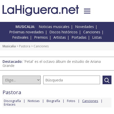
MUSICALIA:
Noticias musicales
Novedades
Próximas novedades
Discos históricos
Canciones
Festivales
Premios
Artistas
Portadas
Listas
Musicalia
>
Pastora
> Canciones
Destacado:
'Petal' es el octavo álbum de estudio de Ariana
Grande
Pastora
Discografía
Noticias
Biografía
Fotos
Canciones
Enlaces