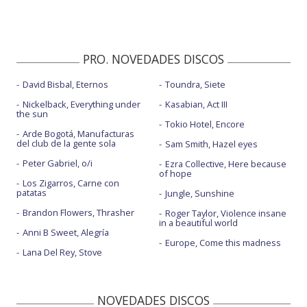
PRO. NOVEDADES DISCOS
David Bisbal, Eternos
Toundra, Siete
Nickelback, Everything under
Kasabian, Act III
the sun
Tokio Hotel, Encore
Arde Bogotá, Manufacturas
del club de la gente sola
Sam Smith, Hazel eyes
Peter Gabriel, o/i
Ezra Collective, Here because
of hope
Los Zigarros, Carne con
patatas
Jungle, Sunshine
Brandon Flowers, Thrasher
Roger Taylor, Violence insane
in a beautiful world
Anni B Sweet, Alegría
Europe, Come this madness
Lana Del Rey, Stove
NOVEDADES DISCOS