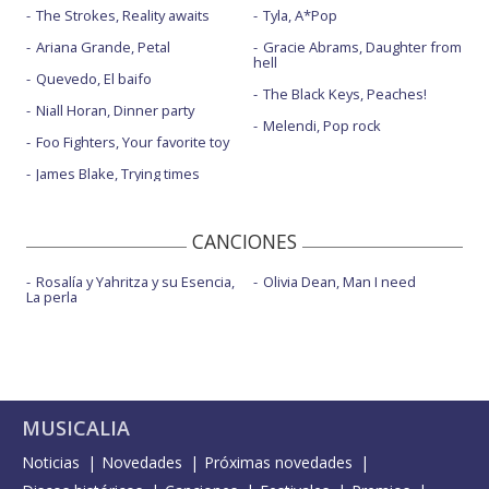
The Strokes, Reality awaits
Tyla, A*Pop
Ariana Grande, Petal
Gracie Abrams, Daughter from
hell
Quevedo, El baifo
The Black Keys, Peaches!
Niall Horan, Dinner party
Melendi, Pop rock
Foo Fighters, Your favorite toy
James Blake, Trying times
CANCIONES
Rosalía y Yahritza y su Esencia,
Olivia Dean, Man I need
La perla
MUSICALIA
Noticias
Novedades
Próximas novedades