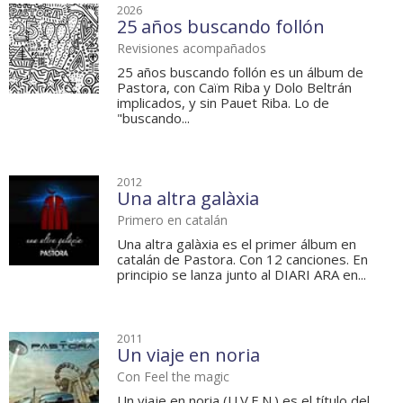
2026
25 años buscando follón
Revisiones acompañados
25 años buscando follón es un álbum de
Pastora, con Caïm Riba y Dolo Beltrán
implicados, y sin Pauet Riba. Lo de
"buscando...
2012
Una altra galàxia
Primero en catalán
Una altra galàxia es el primer álbum en
catalán de Pastora. Con 12 canciones. En
principio se lanza junto al DIARI ARA en...
2011
Un viaje en noria
Con Feel the magic
Un viaje en noria (U.V.E.N.) es el título del