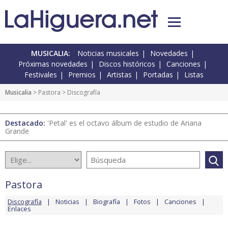
MUSICALIA:
Noticias musicales
Novedades
Próximas novedades
Discos históricos
Canciones
Festivales
Premios
Artistas
Portadas
Listas
Musicalia
>
Pastora
> Discografía
Destacado:
'Petal' es el octavo álbum de estudio de Ariana
Grande
Pastora
Discografía
Noticias
Biografía
Fotos
Canciones
Enlaces