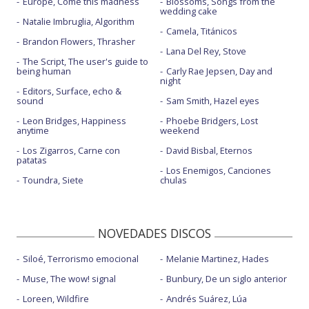
Europe, Come this madness
Blossoms, Songs from the
wedding cake
Natalie Imbruglia, Algorithm
Camela, Titánicos
Brandon Flowers, Thrasher
Lana Del Rey, Stove
The Script, The user's guide to
being human
Carly Rae Jepsen, Day and
night
Editors, Surface, echo &
sound
Sam Smith, Hazel eyes
Leon Bridges, Happiness
Phoebe Bridgers, Lost
anytime
weekend
Los Zigarros, Carne con
David Bisbal, Eternos
patatas
Los Enemigos, Canciones
Toundra, Siete
chulas
NOVEDADES DISCOS
Siloé, Terrorismo emocional
Melanie Martinez, Hades
Muse, The wow! signal
Bunbury, De un siglo anterior
Loreen, Wildfire
Andrés Suárez, Lúa