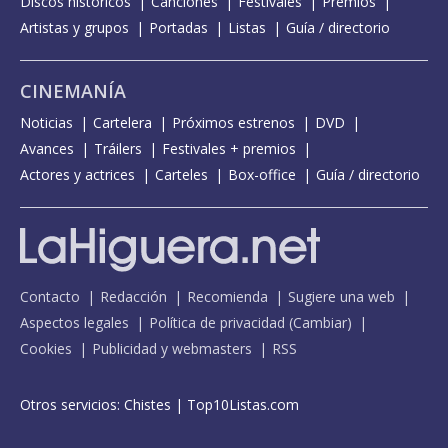
Discos históricos
Canciones
Festivales
Premios
Artistas y grupos
Portadas
Listas
Guía / directorio
CINEMANÍA
Noticias
Cartelera
Próximos estrenos
DVD
Avances
Tráilers
Festivales + premios
Actores y actrices
Carteles
Box-office
Guía / directorio
Contacto
Redacción
Recomienda
Sugiere una web
Aspectos legales
Política de privacidad
(
Cambiar
)
Cookies
Publicidad y webmasters
RSS
Otros servicios:
Chistes
|
Top10Listas.com