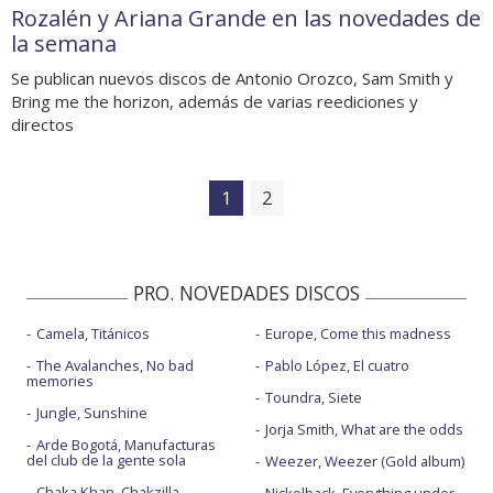
Rozalén y Ariana Grande en las novedades de
la semana
Se publican nuevos discos de Antonio Orozco, Sam Smith y
Bring me the horizon, además de varias reediciones y
directos
1
2
PRO. NOVEDADES DISCOS
Camela, Titánicos
Europe, Come this madness
The Avalanches, No bad
Pablo López, El cuatro
memories
Toundra, Siete
Jungle, Sunshine
Jorja Smith, What are the odds
Arde Bogotá, Manufacturas
del club de la gente sola
Weezer, Weezer (Gold album)
Chaka Khan, Chakzilla
Nickelback, Everything under