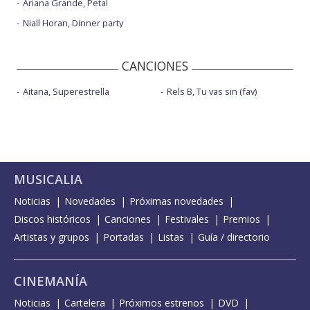
Ariana Grande, Petal
Niall Horan, Dinner party
CANCIONES
Aitana, Superestrella
Rels B, Tu vas sin (fav)
MUSICALIA
Noticias
Novedades
Próximas novedades
Discos históricos
Canciones
Festivales
Premios
Artistas y grupos
Portadas
Listas
Guía / directorio
CINEMANÍA
Noticias
Cartelera
Próximos estrenos
DVD