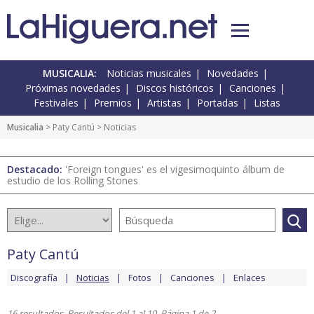
MUSICALIA:
Noticias musicales
Novedades
Próximas novedades
Discos históricos
Canciones
Festivales
Premios
Artistas
Portadas
Listas
Musicalia
>
Paty Cantú
> Noticias
Destacado:
'Foreign tongues' es el vigesimoquinto álbum de
estudio de los Rolling Stones
Paty Cantú
Discografía
Noticias
Fotos
Canciones
Enlaces
16 resultados. Resultados del 1 al 10. Página 1 de 2