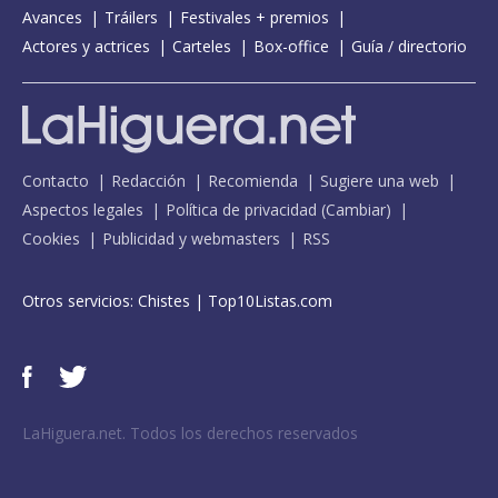
Avances
Tráilers
Festivales + premios
Actores y actrices
Carteles
Box-office
Guía / directorio
Contacto
Redacción
Recomienda
Sugiere una web
Aspectos legales
Política de privacidad
(
Cambiar
)
Cookies
Publicidad y webmasters
RSS
Otros servicios:
Chistes
|
Top10Listas.com
LaHiguera.net. Todos los derechos reservados