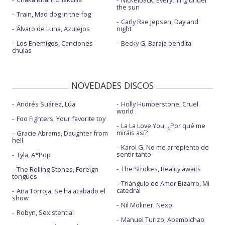
the sun
Train, Mad dog in the fog
Carly Rae Jepsen, Day and
Álvaro de Luna, Azulejos
night
Los Enemigos, Canciones
Becky G, Baraja bendita
chulas
NOVEDADES DISCOS
Andrés Suárez, Lúa
Holly Humberstone, Cruel
world
Foo Fighters, Your favorite toy
La La Love You, ¿Por qué me
miráis así?
Gracie Abrams, Daughter from
hell
Karol G, No me arrepiento de
sentir tanto
Tyla, A*Pop
The Strokes, Reality awaits
The Rolling Stones, Foreign
tongues
Triángulo de Amor Bizarro, Mi
catedral
Ana Torroja, Se ha acabado el
show
Nil Moliner, Nexo
Robyn, Sexistential
Manuel Turizo, Apambichao