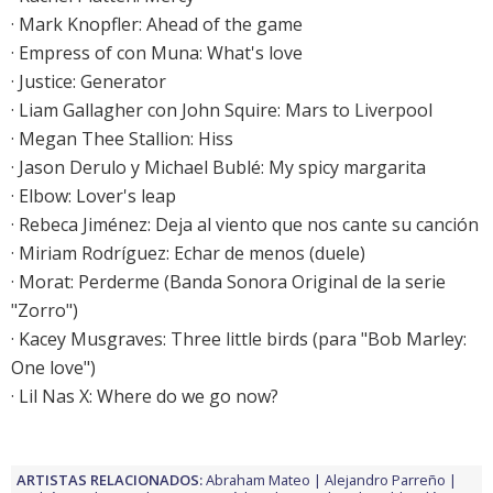
·
Mark Knopfler: Ahead of the game
·
Empress of con Muna: What's love
·
Justice: Generator
·
Liam Gallagher con John Squire: Mars to Liverpool
·
Megan Thee Stallion: Hiss
·
Jason Derulo y Michael Bublé: My spicy margarita
·
Elbow: Lover's leap
·
Rebeca Jiménez: Deja al viento que nos cante su canción
·
Miriam Rodríguez: Echar de menos (duele)
· Morat: Perderme (Banda Sonora Original de la serie
"Zorro")
· Kacey Musgraves: Three little birds (para "Bob Marley:
One love")
· Lil Nas X: Where do we go now?
ARTISTAS RELACIONADOS:
Abraham Mateo
Alejandro Parreño