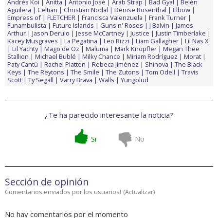
Andrés Koi
Anitta
Antonio José
Arab Strap
Bad Gyal
Belén
Aguilera
Celtian
Christian Nodal
Denise Rosenthal
Elbow
Empress of
FLETCHER
Francisca Valenzuela
Frank Turner
Funambulista
Future Islands
Guns n' Roses
J Balvin
James
Arthur
Jason Derulo
Jesse McCartney
Justice
Justin Timberlake
Kacey Musgraves
La Pegatina
Leo Rizzi
Liam Gallagher
Lil Nas X
Lil Yachty
Mägo de Oz
Maluma
Mark Knopfler
Megan Thee
Stallion
Michael Bublé
Milky Chance
Miriam Rodríguez
Morat
Paty Cantú
Rachel Platten
Rebeca Jiménez
Shinova
The Black
Keys
The Reytons
The Smile
The Zutons
Tom Odell
Travis
Scott
Ty Segall
Varry Brava
Walls
Yungblud
¿Te ha parecido interesante la noticia?
Si
No
Sección de opinión
Comentarios enviados por los usuarios!
(
Actualizar
)
No hay comentarios por el momento