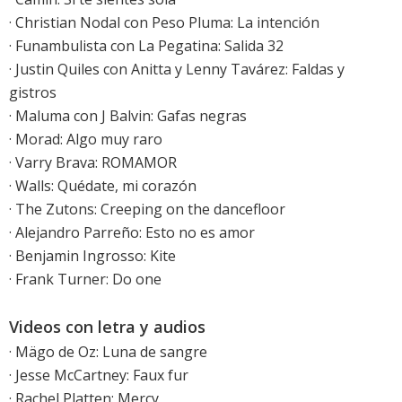
· Christian Nodal con Peso Pluma: La intención
· Funambulista con La Pegatina: Salida 32
· Justin Quiles con Anitta y Lenny Tavárez: Faldas y
gistros
· Maluma con J Balvin: Gafas negras
· Morad: Algo muy raro
· Varry Brava: ROMAMOR
· Walls: Quédate, mi corazón
· The Zutons: Creeping on the dancefloor
·
Alejandro Parreño: Esto no es amor
· Benjamin Ingrosso: Kite
·
Frank Turner: Do one
Videos con letra y audios
·
Mägo de Oz: Luna de sangre
·
Jesse McCartney: Faux fur
·
Rachel Platten: Mercy