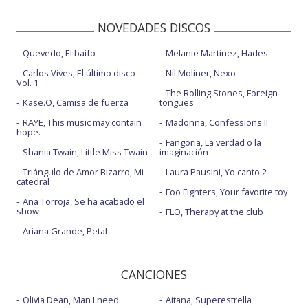
NOVEDADES DISCOS
Quevedo, El baifo
Melanie Martinez, Hades
Carlos Vives, El último disco
Nil Moliner, Nexo
Vol. 1
The Rolling Stones, Foreign
Kase.O, Camisa de fuerza
tongues
RAYE, This music may contain
Madonna, Confessions II
hope.
Fangoria, La verdad o la
Shania Twain, Little Miss Twain
imaginación
Triángulo de Amor Bizarro, Mi
Laura Pausini, Yo canto 2
catedral
Foo Fighters, Your favorite toy
Ana Torroja, Se ha acabado el
show
FLO, Therapy at the club
Ariana Grande, Petal
CANCIONES
Olivia Dean, Man I need
Aitana, Superestrella