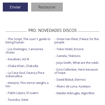
PRO. NOVEDADES DISCOS
The Script, The user's guide to
Greta Van Fleet, Palace for the
being human
people
Los Enemigos, Canciones
Tokio Hotel, Encore
chulas
Camela, Titánicos
Kasabian, Act III
Jorja Smith, What are the odds
Chaka Khan, Chakzilla
Ezra Collective, Here because
La Casa Azul, Fauna y flora
of hope
subacuática
David Bisbal, Eternos
Interpol, This mirror weighs a
ton
Álvaro de Luna, Azulejos
Pablo López, El cuatro
Natalie Imbruglia, Algorithm
Toundra, Siete