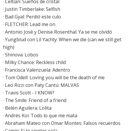
·
Celtian: Sueños de cristal
·
Justin Timberlake: Selfish
·
Bad Gyal: Perdió este culo
·
FLETCHER: Lead me on
· Antonio José y Denise Rosenthal: Ya se me olvidó
·
Yungblud con Lil Yachty: When we die (can we still get
high)
·
Shinova: Lobos
· Milky Chance: Reckless child
· Francisca Valenzuela: Adentro
·
Tom Odell: Loving you will be the death of me
· Leo Rizzi con Paty Cantú: MALVAS
· Travis Scott - I KNOW?
·
The Smile: Friend of a friend
·
Belén Aguilera: Lolita
· Andrés Koi: Todo lo que me mata
· Abraham Mateo con Omar Montes: Falsos recuerdos
· Camin: Si te sientes sola