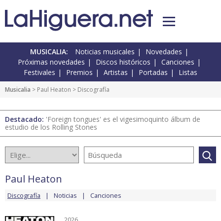
MUSICALIA:
Noticias musicales
Novedades
Próximas novedades
Discos históricos
Canciones
Festivales
Premios
Artistas
Portadas
Listas
Musicalia
>
Paul Heaton
> Discografía
Destacado:
'Foreign tongues' es el vigesimoquinto álbum de
estudio de los Rolling Stones
Paul Heaton
Discografía
Noticias
Canciones
2026