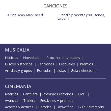
CANCIONES
Olivia Dean, Man I need
Rosalía y Yahritza y su Esencia,
La perla
MUSICALIA
Noticias
Novedades
Próximas novedades
Discos históricos
Canciones
Festivales
Premios
Artistas y grupos
Portadas
Listas
Guía / directorio
CINEMANÍA
Noticias
Cartelera
Próximos estrenos
DVD
Avances
Tráilers
Festivales + premios
Actores y actrices
Carteles
Box-office
Guía / directorio