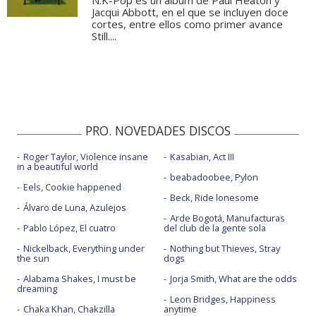
N.K-Pop es un álbum de Paul Heaton y
Jacqui Abbott, en el que se incluyen doce
cortes, entre ellos como primer avance
Still....
PRO. NOVEDADES DISCOS
Roger Taylor, Violence insane
Kasabian, Act III
in a beautiful world
beabadoobee, Pylon
Eels, Cookie happened
Beck, Ride lonesome
Álvaro de Luna, Azulejos
Arde Bogotá, Manufacturas
Pablo López, El cuatro
del club de la gente sola
Nickelback, Everything under
Nothing but Thieves, Stray
the sun
dogs
Alabama Shakes, I must be
Jorja Smith, What are the odds
dreaming
Leon Bridges, Happiness
Chaka Khan, Chakzilla
anytime