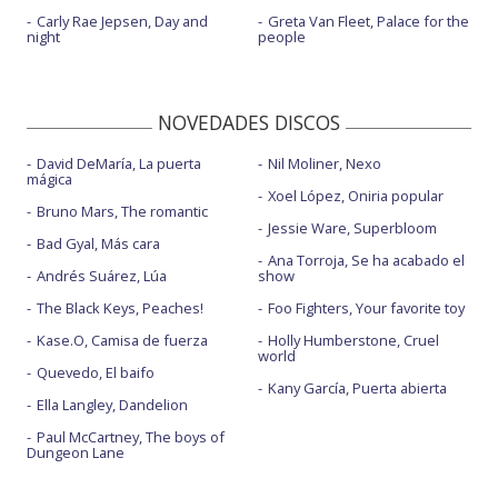
Carly Rae Jepsen, Day and
Greta Van Fleet, Palace for the
night
people
NOVEDADES DISCOS
David DeMaría, La puerta
Nil Moliner, Nexo
mágica
Xoel López, Oniria popular
Bruno Mars, The romantic
Jessie Ware, Superbloom
Bad Gyal, Más cara
Ana Torroja, Se ha acabado el
Andrés Suárez, Lúa
show
The Black Keys, Peaches!
Foo Fighters, Your favorite toy
Kase.O, Camisa de fuerza
Holly Humberstone, Cruel
world
Quevedo, El baifo
Kany García, Puerta abierta
Ella Langley, Dandelion
Paul McCartney, The boys of
Dungeon Lane