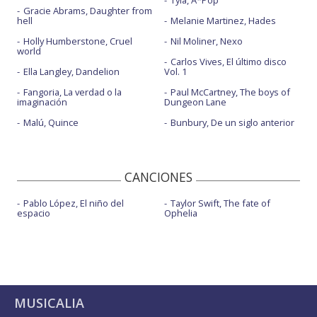
Tyla, A*Pop
Gracie Abrams, Daughter from
hell
Melanie Martinez, Hades
Holly Humberstone, Cruel
Nil Moliner, Nexo
world
Carlos Vives, El último disco
Ella Langley, Dandelion
Vol. 1
Fangoria, La verdad o la
Paul McCartney, The boys of
imaginación
Dungeon Lane
Malú, Quince
Bunbury, De un siglo anterior
CANCIONES
Pablo López, El niño del
Taylor Swift, The fate of
espacio
Ophelia
MUSICALIA