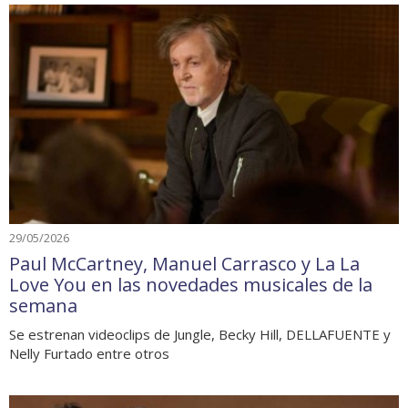
29/05/2026
Paul McCartney, Manuel Carrasco y La La
Love You en las novedades musicales de la
semana
Se estrenan videoclips de Jungle, Becky Hill, DELLAFUENTE y
Nelly Furtado entre otros