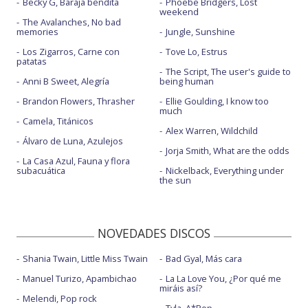
Becky G, Baraja bendita
Phoebe Bridgers, Lost
weekend
The Avalanches, No bad
memories
Jungle, Sunshine
Los Zigarros, Carne con
Tove Lo, Estrus
patatas
The Script, The user's guide to
Anni B Sweet, Alegría
being human
Brandon Flowers, Thrasher
Ellie Goulding, I know too
much
Camela, Titánicos
Alex Warren, Wildchild
Álvaro de Luna, Azulejos
Jorja Smith, What are the odds
La Casa Azul, Fauna y flora
subacuática
Nickelback, Everything under
the sun
NOVEDADES DISCOS
Shania Twain, Little Miss Twain
Bad Gyal, Más cara
Manuel Turizo, Apambichao
La La Love You, ¿Por qué me
miráis así?
Melendi, Pop rock