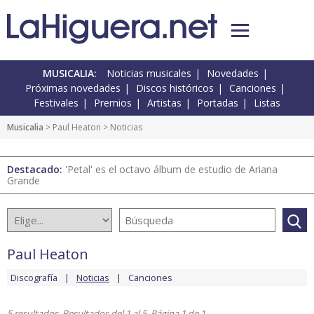
MUSICALIA:
Noticias musicales
Novedades
Próximas novedades
Discos históricos
Canciones
Festivales
Premios
Artistas
Portadas
Listas
Musicalia
>
Paul Heaton
> Noticias
Destacado:
'Petal' es el octavo álbum de estudio de Ariana
Grande
Paul Heaton
Discografía
Noticias
Canciones
5 resultados. Resultados del 1 al 5. Página 1 de 1