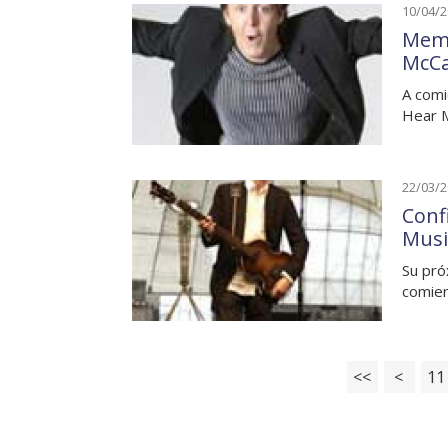
10/04/
Memo
McCa
A comi
Hear M
22/03/
Conf
Musi
Su pró
comie
<<
<
11