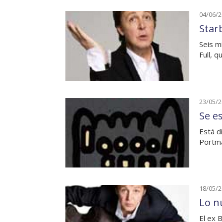
04/06/
Star
Seis m
Full, 
23/05/
Se e
Está d
Portm
18/05/
Lo n
El ex 