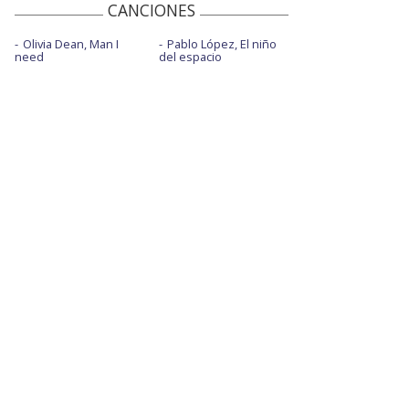
CANCIONES
Olivia Dean, Man I
Pablo López, El niño
need
del espacio