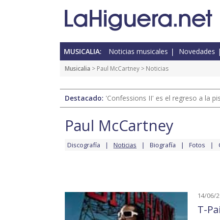
MUSICALIA:
Noticias musicales
Novedades
Musicalia
>
Paul McCartney
> Noticias
Destacado:
'Confessions II' es el regreso a la 
Paul McCartney
Discografía
Noticias
Biografía
Fotos
14/06/
T-Pai