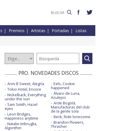
es
Premios
Artistas
Portadas
Listas
PRO. NOVEDADES DISCOS
Anni B Sweet, Alegría
Eels, Cookie
happened
Tokio Hotel, Encore
Álvaro de Luna,
Nickelback, Everything
Azulejos
under the sun
Arde Bogotá,
Sam Smith, Hazel
Manufacturas del club
eyes
de la gente sola
Leon Bridges,
Beck, Ride lonesome
Happiness anytime
Brandon Flowers,
Natalie Imbruglia,
Thrasher
Algorithm