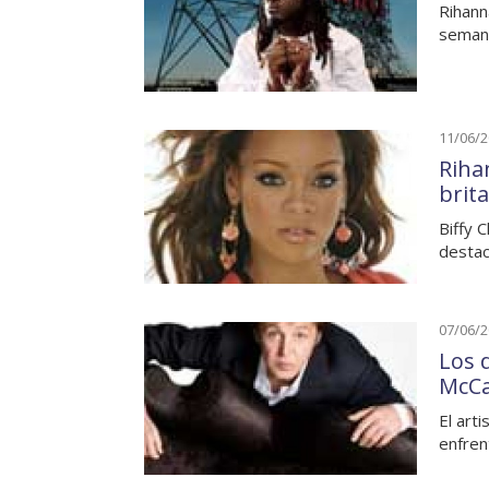
Rihann
semana
11/06/
Riha
brit
Biffy 
destac
07/06/
Los 
McCa
El art
enfren