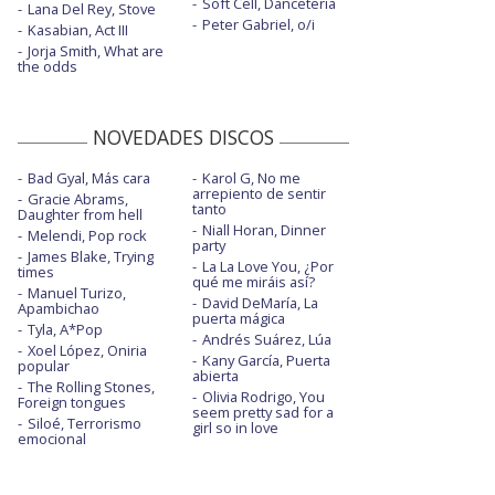
Soft Cell, Danceteria
Lana Del Rey, Stove
Peter Gabriel, o/i
Kasabian, Act III
Jorja Smith, What are
the odds
NOVEDADES DISCOS
Bad Gyal, Más cara
Karol G, No me
arrepiento de sentir
Gracie Abrams,
tanto
Daughter from hell
Niall Horan, Dinner
Melendi, Pop rock
party
James Blake, Trying
La La Love You, ¿Por
times
qué me miráis así?
Manuel Turizo,
David DeMaría, La
Apambichao
puerta mágica
Tyla, A*Pop
Andrés Suárez, Lúa
Xoel López, Oniria
Kany García, Puerta
popular
abierta
The Rolling Stones,
Olivia Rodrigo, You
Foreign tongues
seem pretty sad for a
Siloé, Terrorismo
girl so in love
emocional