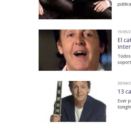
public
15/05/
El c
inte
Todos 
soport
30/04/
13 c
Ever p
tonigh