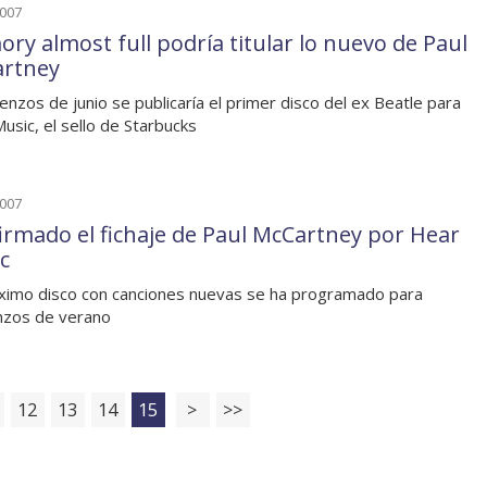
2007
ry almost full podría titular lo nuevo de Paul
rtney
enzos de junio se publicaría el primer disco del ex Beatle para
usic, el sello de Starbucks
2007
irmado el fichaje de Paul McCartney por Hear
c
ximo disco con canciones nuevas se ha programado para
nzos de verano
12
13
14
15
>
>>