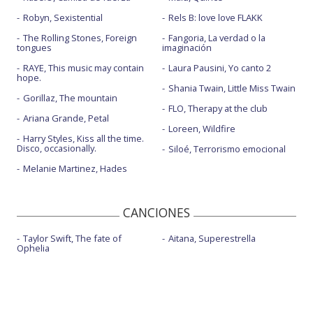
Robyn, Sexistential
Rels B: love love FLAKK
The Rolling Stones, Foreign
Fangoria, La verdad o la
tongues
imaginación
RAYE, This music may contain
Laura Pausini, Yo canto 2
hope.
Shania Twain, Little Miss Twain
Gorillaz, The mountain
FLO, Therapy at the club
Ariana Grande, Petal
Loreen, Wildfire
Harry Styles, Kiss all the time.
Disco, occasionally.
Siloé, Terrorismo emocional
Melanie Martinez, Hades
CANCIONES
Taylor Swift, The fate of
Aitana, Superestrella
Ophelia