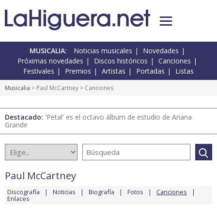
MUSICALIA:
Noticias musicales
Novedades
Próximas novedades
Discos históricos
Canciones
Festivales
Premios
Artistas
Portadas
Listas
Musicalia
>
Paul McCartney
> Canciones
Destacado:
'Petal' es el octavo álbum de estudio de Ariana
Grande
Paul McCartney
Discografía
Noticias
Biografía
Fotos
Canciones
Enlaces