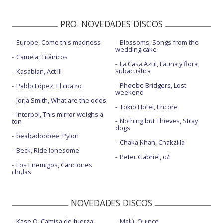
Find my way - con Beck
PRO. NOVEDADES DISCOS
Find my way - con la letra
Europe, Come this madness
Blossoms, Songs from the
Fuh you
wedding cake
Camela, Titánicos
Fuh you - con la letra
La Casa Azul, Fauna y flora
subacuática
Kasabian, Act III
Fuh you - Grand Central Station, New York
Phoebe Bridgers, Lost
Pablo López, El cuatro
weekend
Home to us - con Ringo Starr - con letra
Jorja Smith, What are the odds
Tokio Hotel, Encore
Interpol, This mirror weighs a
I don't know - con la letra
Nothing but Thieves, Stray
ton
dogs
The kiss of Venus - con Dominic Fike
beabadoobee, Pylon
Chaka Khan, Chakzilla
When winter comes
Beck, Ride lonesome
Peter Gabriel, o/i
Los Enemigos, Canciones
Who cares
chulas
Winter bird / When winter comes - con la letra
NOVEDADES DISCOS
Kase.O, Camisa de fuerza
Malú, Quince