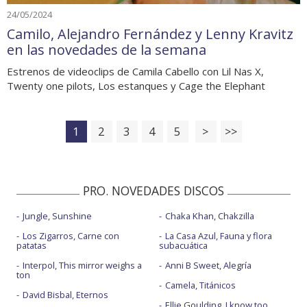
24/05/2024
Camilo, Alejandro Fernández y Lenny Kravitz
en las novedades de la semana
Estrenos de videoclips de Camila Cabello con Lil Nas X,
Twenty one pilots, Los estanques y Cage the Elephant
1
2
3
4
5
>
>>
PRO. NOVEDADES DISCOS
Jungle, Sunshine
Chaka Khan, Chakzilla
Los Zigarros, Carne con
La Casa Azul, Fauna y flora
patatas
subacuática
Interpol, This mirror weighs a
Anni B Sweet, Alegría
ton
Camela, Titánicos
David Bisbal, Eternos
Ellie Goulding, I know too