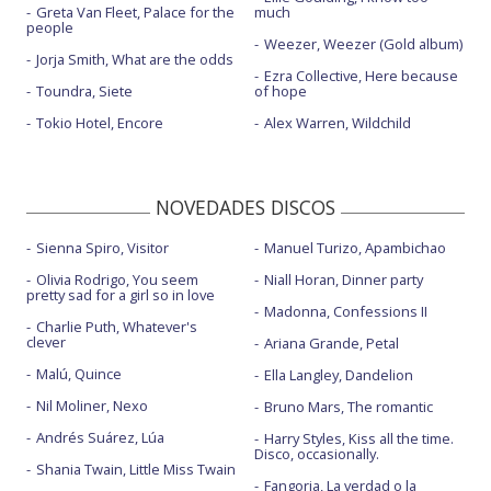
Greta Van Fleet, Palace for the
much
people
Weezer, Weezer (Gold album)
Jorja Smith, What are the odds
Ezra Collective, Here because
Toundra, Siete
of hope
Tokio Hotel, Encore
Alex Warren, Wildchild
NOVEDADES DISCOS
Sienna Spiro, Visitor
Manuel Turizo, Apambichao
Olivia Rodrigo, You seem
Niall Horan, Dinner party
pretty sad for a girl so in love
Madonna, Confessions II
Charlie Puth, Whatever's
clever
Ariana Grande, Petal
Malú, Quince
Ella Langley, Dandelion
Nil Moliner, Nexo
Bruno Mars, The romantic
Andrés Suárez, Lúa
Harry Styles, Kiss all the time.
Disco, occasionally.
Shania Twain, Little Miss Twain
Fangoria, La verdad o la