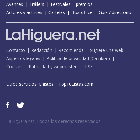
Avances
Tráilers
Festivales + premios
Actores y actrices
Carteles
Box-office
Guía / directorio
Contacto
Redacción
Recomienda
Sugiere una web
Aspectos legales
Política de privacidad
(
Cambiar
)
Cookies
Publicidad y webmasters
RSS
Otros servicios:
Chistes
|
Top10Listas.com
LaHiguera.net. Todos los derechos reservados