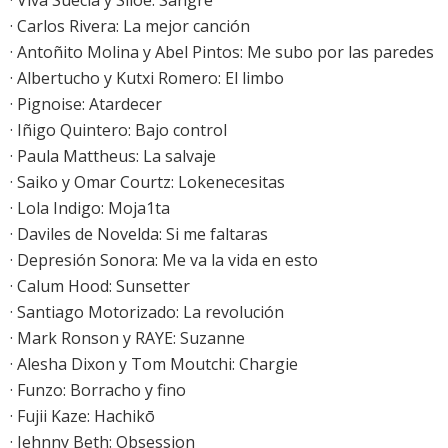
·
Viva Suecia y Siloé: Sangre
·
Carlos Rivera: La mejor canción
· Antoñito Molina y Abel Pintos: Me subo por las paredes
· Albertucho y Kutxi Romero: El limbo
·
Pignoise: Atardecer
· Iñigo Quintero: Bajo control
· Paula Mattheus: La salvaje
· Saiko y Omar Courtz: Lokenecesitas
·
Lola Indigo: Moja1ta
· Daviles de Novelda: Si me faltaras
·
Depresión Sonora: Me va la vida en esto
· Calum Hood: Sunsetter
· Santiago Motorizado: La revolución
·
Mark Ronson y RAYE: Suzanne
· Alesha Dixon y Tom Moutchi: Chargie
· Funzo: Borracho y fino
· Fujii Kaze: Hachikō
·
Jehnny Beth: Obsession