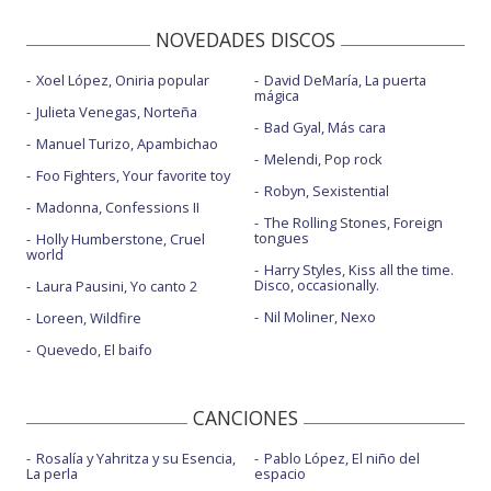
NOVEDADES DISCOS
Xoel López, Oniria popular
David DeMaría, La puerta
mágica
Julieta Venegas, Norteña
Bad Gyal, Más cara
Manuel Turizo, Apambichao
Melendi, Pop rock
Foo Fighters, Your favorite toy
Robyn, Sexistential
Madonna, Confessions II
The Rolling Stones, Foreign
tongues
Holly Humberstone, Cruel
world
Harry Styles, Kiss all the time.
Disco, occasionally.
Laura Pausini, Yo canto 2
Nil Moliner, Nexo
Loreen, Wildfire
Quevedo, El baifo
CANCIONES
Rosalía y Yahritza y su Esencia,
Pablo López, El niño del
La perla
espacio