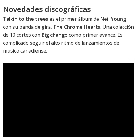
Novedades discográficas
Talkin to the trees
es el primer álbum de
Neil Young
con su banda de gira,
The Chrome Hearts
. Una colección
de 10 cortes con
Big change
como primer avance. Es
complicado seguir el alto ritmo de lanzamientos del
músico canadiense.