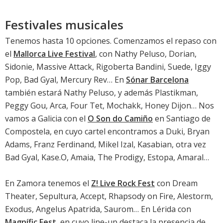
Festivales musicales
Tenemos hasta 10 opciones. Comenzamos el repaso con
el
Mallorca Live Festival
, con Nathy Peluso, Dorian,
Sidonie, Massive Attack, Rigoberta Bandini, Suede, Iggy
Pop, Bad Gyal, Mercury Rev… En
Sónar Barcelona
también estará Nathy Peluso, y además Plastikman,
Peggy Gou, Arca, Four Tet, Mochakk, Honey Dijon… Nos
vamos a Galicia con el
O Son do Camiño
en Santiago de
Compostela, en cuyo cartel encontramos a Duki, Bryan
Adams, Franz Ferdinand, Mikel Izal, Kasabian, otra vez
Bad Gyal, Kase.O, Amaia, The Prodigy, Estopa, Amaral…
En Zamora tenemos el
Z! Live Rock Fest
con Dream
Theater, Sepultura, Accept, Rhapsody on Fire, Alestorm,
Exodus, Angelus Apatrida, Saurom… En Lérida con
Magnífic Fest
, en cuyo line-up destaca la presencia de