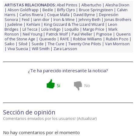
ARTISTAS RELACIONADOS:
Abel Pintos
Albertucho
Alesha Dixon
Alison Goldfrapp
Beéle
Biffy Clyro
Bruce Springsteen
Calvin
Harris
Carlos Rivera
Coque Malla
David Byrne
Depresión
Sonora
Feid
iann dior
Iron & Wine
Jehnny Beth
Jonas Brothers
Judeline
Kehlani
King Gizzard & The Lizard Wizard
Leon
Bridges
Lil Tecca
Lola Indigo
Loquillo
Margo Price
Mark
Ronson
Neil Young
Patrick Wolf
Paul Weller
Pignoise
Queens
of the Stone Age
Quevedo
RAYE
Robbie Williams
Rubén Pozo
Saiko
Siloé
Suede
The Cure
Twenty One Pilots
Van Morrison
Viva Suecia
Will Smith
Zara Larsson
¿Te ha parecido interesante la noticia?
Si
No
Sección de opinión
Comentarios enviados por los usuarios!
(
Actualizar
)
No hay comentarios por el momento