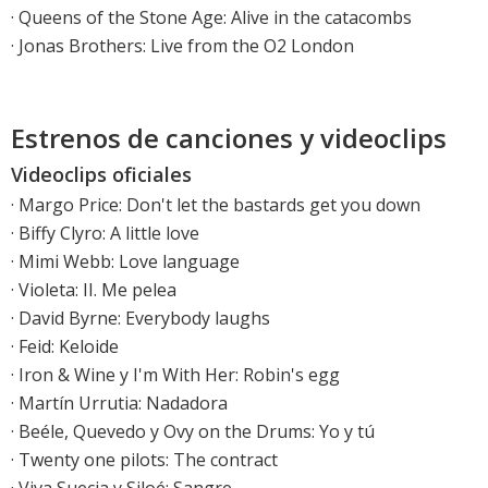
·
Queens of the Stone Age: Alive in the catacombs
·
Jonas Brothers: Live from the O2 London
Estrenos de canciones y videoclips
Videoclips oficiales
·
Margo Price: Don't let the bastards get you down
·
Biffy Clyro: A little love
·
Mimi Webb: Love language
·
Violeta: II. Me pelea
·
David Byrne: Everybody laughs
·
Feid: Keloide
· Iron & Wine y I'm With Her: Robin's egg
· Martín Urrutia: Nadadora
· Beéle, Quevedo y Ovy on the Drums: Yo y tú
·
Twenty one pilots: The contract