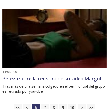
14/01/2009
Pereza sufre la censura de su video Margot
Tras más de una semana colgado en el perfil oficial del grupo
es retirado por youtube
<<
<
6
7
8
9
10
>
>>