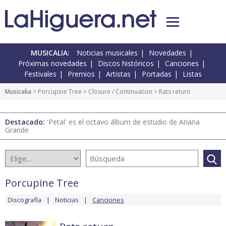
MUSICALIA:
Noticias musicales
Novedades
Próximas novedades
Discos históricos
Canciones
Festivales
Premios
Artistas
Portadas
Listas
Musicalia
>
Porcupine Tree
>
Closure / Continuation
> Rats return
Destacado:
'Petal' es el octavo álbum de estudio de Ariana
Grande
Porcupine Tree
Discografía
Noticias
Canciones