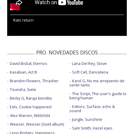
Rats return
PRO. NOVEDADES DISCOS
David Bisbal, Eternos
Lana Del Rey, Stove
Kasabian, Act III
Soft Cell, Danceteria
Brandon Flowers, Thrasher
Karol G, No me arrepiento de
sentir tanto
Toundra, Siete
The Script, The user's guide to
being human
Becky G, Baraja bendita
Editors, Surface, echo &
Eels, Cookie happened
sound
Alex Warren, Wildchild
Jungle, Sunshine
Weezer, Weezer (Gold album)
Sam Smith, Hazel eyes
Leon Bridges, Happiness