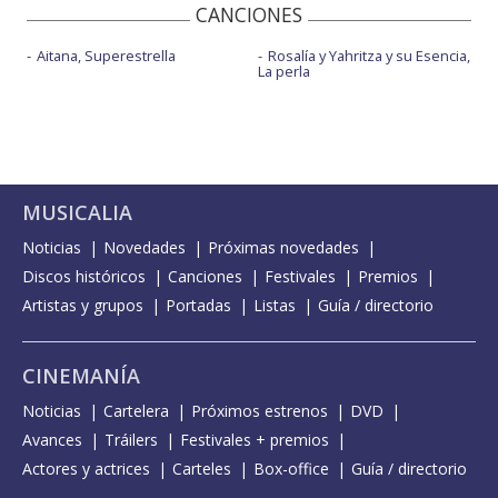
CANCIONES
Aitana, Superestrella
Rosalía y Yahritza y su Esencia,
La perla
MUSICALIA
Noticias
Novedades
Próximas novedades
Discos históricos
Canciones
Festivales
Premios
Artistas y grupos
Portadas
Listas
Guía / directorio
CINEMANÍA
Noticias
Cartelera
Próximos estrenos
DVD
Avances
Tráilers
Festivales + premios
Actores y actrices
Carteles
Box-office
Guía / directorio