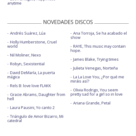
anytime
NOVEDADES DISCOS
Andrés Suárez, Lúa
Ana Torroja, Se ha acabado el
show
Holly Humberstone, Cruel
world
RAYE, This music may contain
hope.
Nil Moliner, Nexo
James Blake, Trying times
Robyn, Sexistential
Julieta Venegas, Norteña
David DeMaría, La puerta
mágica
La La Love You, ¿Por qué me
miráis así?
Rels B: love love FLAKK
Olivia Rodrigo, You seem
pretty sad for a girl so in love
Gracie Abrams, Daughter from
hell
Ariana Grande, Petal
Laura Pausini, Yo canto 2
Triángulo de Amor Bizarro, Mi
catedral