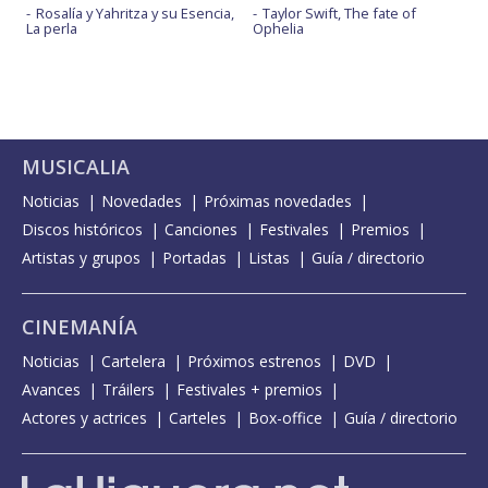
Rosalía y Yahritza y su Esencia,
Taylor Swift, The fate of
La perla
Ophelia
MUSICALIA
Noticias
Novedades
Próximas novedades
Discos históricos
Canciones
Festivales
Premios
Artistas y grupos
Portadas
Listas
Guía / directorio
CINEMANÍA
Noticias
Cartelera
Próximos estrenos
DVD
Avances
Tráilers
Festivales + premios
Actores y actrices
Carteles
Box-office
Guía / directorio