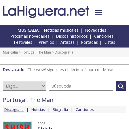
MUSICALIA:
Noticias musicales
Novedades
Próximas novedades
Discos históricos
Canciones
Festivales
Premios
Artistas
Portadas
Listas
Musicalia
>
Portugal. The Man
> Discografía
Destacado:
'The wow! signal' es el décimo álbum de Muse
Portugal. The Man
Discografía
Noticias
Biografía
Canciones
2025
Shish