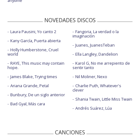
anytime
NOVEDADES DISCOS
Laura Pausini, Yo canto 2
Fangoria, La verdad o la
imaginación
Kany García, Puerta abierta
Juanes, JuanesTeban
Holly Humberstone, Cruel
world
Ella Langley, Dandelion
RAYE, This music may contain
Karol G, No me arrepiento de
hope.
sentir tanto
James Blake, Trying times
Nil Moliner, Nexo
Ariana Grande, Petal
Charlie Puth, Whatever's
clever
Bunbury, De un siglo anterior
Shania Twain, Little Miss Twain
Bad Gyal, Más cara
Andrés Suárez, Lúa
CANCIONES