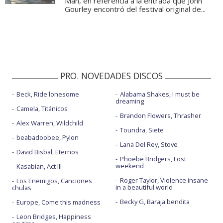
Man, en referencia a la entrada que John
Gourley encontró del festival original de...
PRO. NOVEDADES DISCOS
Beck, Ride lonesome
Alabama Shakes, I must be
dreaming
Camela, Titánicos
Brandon Flowers, Thrasher
Alex Warren, Wildchild
Toundra, Siete
beabadoobee, Pylon
Lana Del Rey, Stove
David Bisbal, Eternos
Phoebe Bridgers, Lost
weekend
Kasabian, Act III
Roger Taylor, Violence insane
Los Enemigos, Canciones
in a beautiful world
chulas
Becky G, Baraja bendita
Europe, Come this madness
Leon Bridges, Happiness