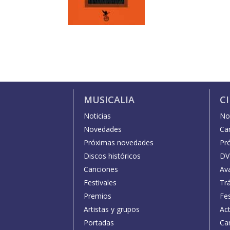
MUSICALIA
C
Noticias
Not
Novedades
Car
Próximas novedades
Pr
Discos históricos
DV
Canciones
Av
Festivales
Trá
Premios
Fe
Artistas y grupos
Act
Portadas
Car