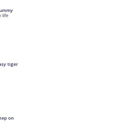
 Dummy
 life
asy tiger
eep on