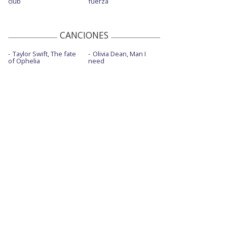
club
fuerza
CANCIONES
Taylor Swift, The fate
Olivia Dean, Man I
of Ophelia
need