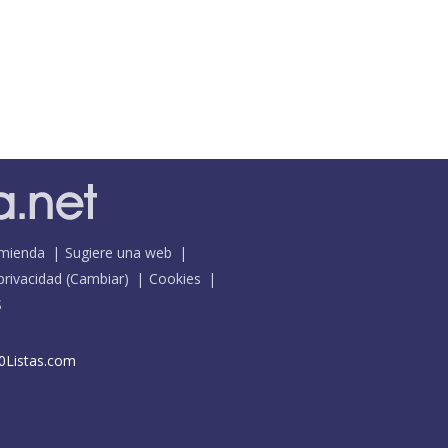
mienda
Sugiere una web
 privacidad
(
Cambiar
)
Cookies
S
0Listas.com