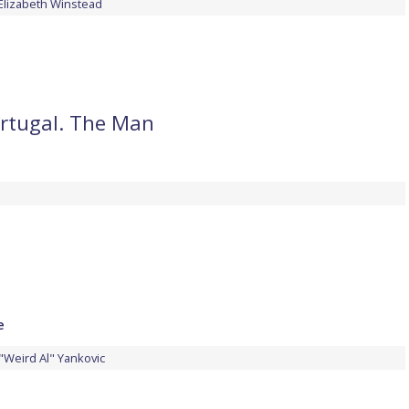
Elizabeth Winstead
ortugal. The Man
e
"Weird Al" Yankovic