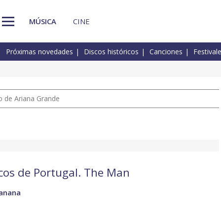
MÚSICA
CINE
Próximas novedades
Discos históricos
Canciones
Festival
io de Ariana Grande
scos de Portugal. The Man
Tanana