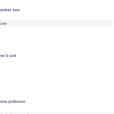
Number one
Little
l it still
oise pollution