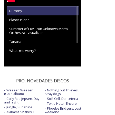
Dummy
Plastic island
Summer of Luv - con Unknown Mortal
Orchestra - visualizer
Tanana
What, me worry?
What, me worry? - con letra
Who's gonna stop me - con "Weird Al"
Yankovic
PRO. NOVEDADES DISCOS
Weezer, Weezer
Nothing but Thieves,
(Gold album)
Stray dogs
Carly Rae Jepsen, Day
Soft Cell, Danceteria
and night
Tokio Hotel, Encore
Jungle, Sunshine
Phoebe Bridgers, Lost
Alabama Shakes, I
weekend