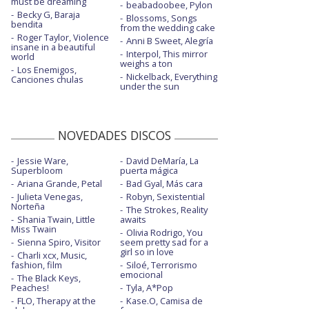
must be dreaming
beabadoobee, Pylon
Becky G, Baraja
Blossoms, Songs
bendita
from the wedding cake
Roger Taylor, Violence
Anni B Sweet, Alegría
insane in a beautiful
Interpol, This mirror
world
weighs a ton
Los Enemigos,
Nickelback, Everything
Canciones chulas
under the sun
NOVEDADES DISCOS
Jessie Ware,
David DeMaría, La
Superbloom
puerta mágica
Ariana Grande, Petal
Bad Gyal, Más cara
Julieta Venegas,
Robyn, Sexistential
Norteña
The Strokes, Reality
Shania Twain, Little
awaits
Miss Twain
Olivia Rodrigo, You
Sienna Spiro, Visitor
seem pretty sad for a
girl so in love
Charli xcx, Music,
fashion, film
Siloé, Terrorismo
emocional
The Black Keys,
Peaches!
Tyla, A*Pop
FLO, Therapy at the
Kase.O, Camisa de