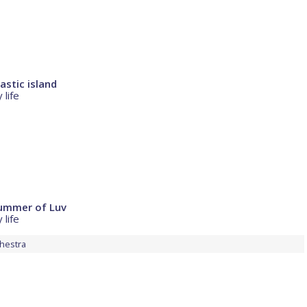
astic island
 life
Summer of Luv
 life
hestra