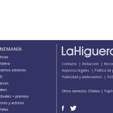
INEMANÍA
icias
telera
Contacto
Redacción
Reco
óximos estrenos
Aspectos legales
Política de
D
Publicidad y webmasters
RS
ances
ilers
Otros servicios:
Chistes
|
Top1
stivales + premios
ores y actrices
teles