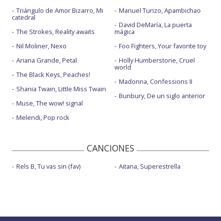
Triángulo de Amor Bizarro, Mi
Manuel Turizo, Apambichao
catedral
David DeMaría, La puerta
The Strokes, Reality awaits
mágica
Nil Moliner, Nexo
Foo Fighters, Your favorite toy
Ariana Grande, Petal
Holly Humberstone, Cruel
world
The Black Keys, Peaches!
Madonna, Confessions II
Shania Twain, Little Miss Twain
Bunbury, De un siglo anterior
Muse, The wow! signal
Melendi, Pop rock
CANCIONES
Rels B, Tu vas sin (fav)
Aitana, Superestrella