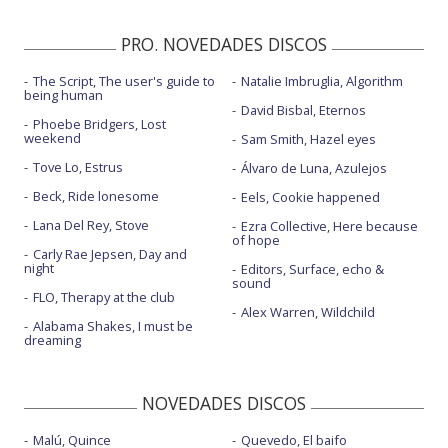
PRO. NOVEDADES DISCOS
The Script, The user's guide to
Natalie Imbruglia, Algorithm
being human
David Bisbal, Eternos
Phoebe Bridgers, Lost
weekend
Sam Smith, Hazel eyes
Tove Lo, Estrus
Álvaro de Luna, Azulejos
Beck, Ride lonesome
Eels, Cookie happened
Lana Del Rey, Stove
Ezra Collective, Here because
of hope
Carly Rae Jepsen, Day and
night
Editors, Surface, echo &
sound
FLO, Therapy at the club
Alex Warren, Wildchild
Alabama Shakes, I must be
dreaming
NOVEDADES DISCOS
Malú, Quince
Quevedo, El baifo