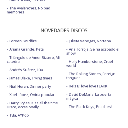
The Avalanches, No bad
memories
NOVEDADES DISCOS
Loreen, Wildfire
Julieta Venegas, Norteña
Ariana Grande, Petal
Ana Torroja, Se ha acabado el
show
Triángulo de Amor Bizarro, Mi
catedral
Holly Humberstone, Cruel
world
Andrés Suárez, Lúa
The Rolling Stones, Foreign
tongues
James Blake, Trying times
Rels B: love love FLAKK
Niall Horan, Dinner party
David DeMaría, La puerta
Xoel López, Oniria popular
mágica
Harry Styles, Kiss all the time.
The Black Keys, Peaches!
Disco, occasionally.
Tyla, A*Pop