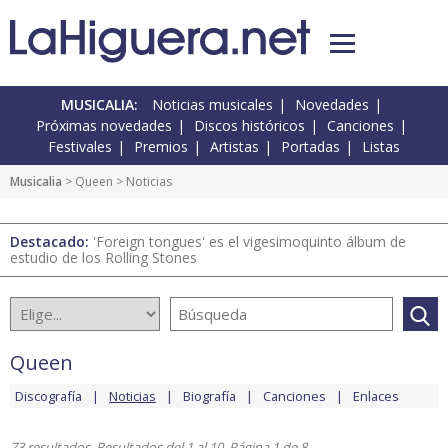
MUSICALIA:
Noticias musicales
Novedades
Próximas novedades
Discos históricos
Canciones
Festivales
Premios
Artistas
Portadas
Listas
Musicalia
>
Queen
> Noticias
Destacado:
'Foreign tongues' es el vigesimoquinto álbum de
estudio de los Rolling Stones
Queen
Discografía
Noticias
Biografía
Canciones
Enlaces
73 resultados. Resultados del 1 al 10. Página 1 de 8