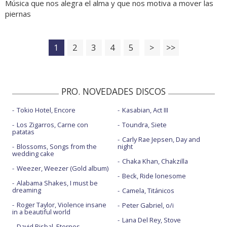
Música que nos alegra el alma y que nos motiva a mover las
piernas
1
2
3
4
5
>
>>
PRO. NOVEDADES DISCOS
Tokio Hotel, Encore
Kasabian, Act III
Los Zigarros, Carne con
Toundra, Siete
patatas
Carly Rae Jepsen, Day and
Blossoms, Songs from the
night
wedding cake
Chaka Khan, Chakzilla
Weezer, Weezer (Gold album)
Beck, Ride lonesome
Alabama Shakes, I must be
dreaming
Camela, Titánicos
Roger Taylor, Violence insane
Peter Gabriel, o/i
in a beautiful world
Lana Del Rey, Stove
David Bisbal, Eternos