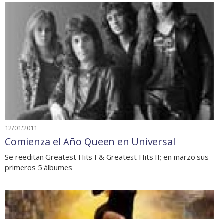
12/01/2011
Comienza el Año Queen en Universal
Se reeditan Greatest Hits I & Greatest Hits II; en marzo sus
primeros 5 álbumes