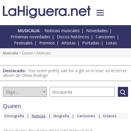
MUSICALIA:
Noticias musicales
Novedades
Próximas novedades
Discos históricos
Canciones
Festivales
Premios
Artistas
Portadas
Listas
Musicalia
>
Queen
> Noticias
Destacado:
'You seem pretty sad for a girl so in love' es el tercer
álbum de Olivia Rodrigo
Queen
Discografía
Noticias
Biografía
Canciones
Enlaces
73 resultados. Resultados del 51 al 60. Página 6 de 8