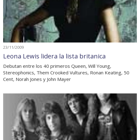
23/11/2009
Leona Lewis lidera la lista britanica
Debutan entre los 40 primeros Queen, Will Young,
Stereophonics, Them Crooked Vultures, Ronan Keating, 50
Cent, Norah Jones y John Mayer