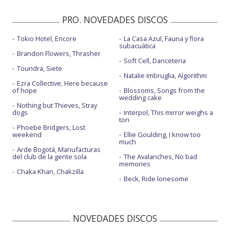
PRO. NOVEDADES DISCOS
Tokio Hotel, Encore
La Casa Azul, Fauna y flora
subacuática
Brandon Flowers, Thrasher
Soft Cell, Danceteria
Toundra, Siete
Natalie Imbruglia, Algorithm
Ezra Collective, Here because
of hope
Blossoms, Songs from the
wedding cake
Nothing but Thieves, Stray
dogs
Interpol, This mirror weighs a
ton
Phoebe Bridgers, Lost
weekend
Ellie Goulding, I know too
much
Arde Bogotá, Manufacturas
del club de la gente sola
The Avalanches, No bad
memories
Chaka Khan, Chakzilla
Beck, Ride lonesome
NOVEDADES DISCOS