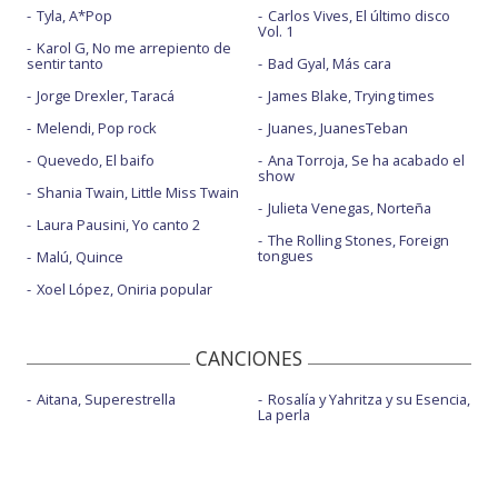
Tyla, A*Pop
Carlos Vives, El último disco
Vol. 1
Karol G, No me arrepiento de
sentir tanto
Bad Gyal, Más cara
Jorge Drexler, Taracá
James Blake, Trying times
Melendi, Pop rock
Juanes, JuanesTeban
Quevedo, El baifo
Ana Torroja, Se ha acabado el
show
Shania Twain, Little Miss Twain
Julieta Venegas, Norteña
Laura Pausini, Yo canto 2
The Rolling Stones, Foreign
tongues
Malú, Quince
Xoel López, Oniria popular
CANCIONES
Aitana, Superestrella
Rosalía y Yahritza y su Esencia,
La perla