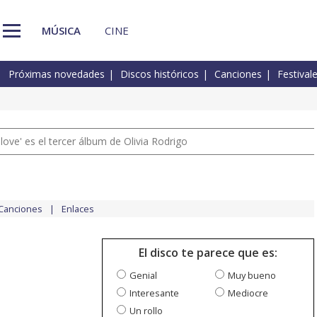
MÚSICA
CINE
Próximas novedades
Discos históricos
Canciones
Festival
 love' es el tercer álbum de Olivia Rodrigo
Canciones
Enlaces
El disco te parece que es:
Genial
Muy bueno
Interesante
Mediocre
Un rollo