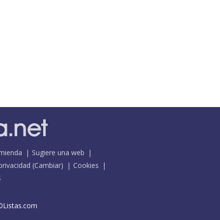
mienda
Sugiere una web
 privacidad
(
Cambiar
)
Cookies
S
0Listas.com