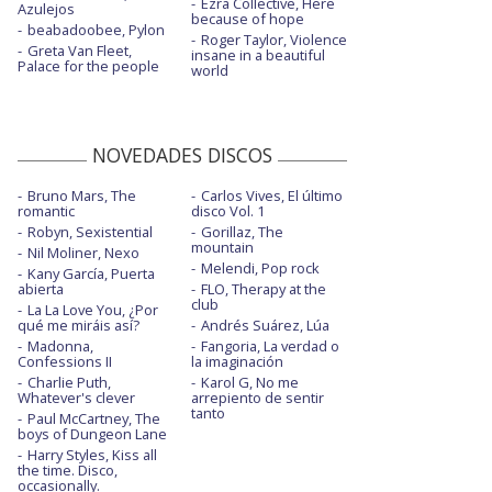
Ezra Collective, Here
Azulejos
because of hope
beabadoobee, Pylon
Roger Taylor, Violence
Greta Van Fleet,
insane in a beautiful
Palace for the people
world
NOVEDADES DISCOS
Bruno Mars, The
Carlos Vives, El último
romantic
disco Vol. 1
Robyn, Sexistential
Gorillaz, The
mountain
Nil Moliner, Nexo
Melendi, Pop rock
Kany García, Puerta
abierta
FLO, Therapy at the
club
La La Love You, ¿Por
qué me miráis así?
Andrés Suárez, Lúa
Madonna,
Fangoria, La verdad o
Confessions II
la imaginación
Charlie Puth,
Karol G, No me
Whatever's clever
arrepiento de sentir
tanto
Paul McCartney, The
boys of Dungeon Lane
Harry Styles, Kiss all
the time. Disco,
occasionally.