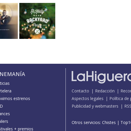
INEMANÍA
icias
telera
Contacto
Redacción
Reco
óximos estrenos
Aspectos legales
Política de
D
Publicidad y webmasters
RS
ances
ilers
Otros servicios:
Chistes
|
Top1
stivales + premios