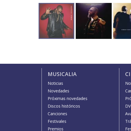
MUSICALIA
C
Noticias
Not
Novedades
Car
Próximas novedades
Pr
Discos históricos
DV
Canciones
Av
Festivales
Trá
Premios
Fe