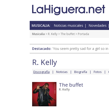
MUSICALIA:
Noticias musicales
Novedades
Musicalia
>
R. Kelly
>
The buffet
> Portada
Destacado:
'You seem pretty sad for a girl so in
R. Kelly
Discografía
Noticias
Biografía
Fotos
The buffet
R. Kelly