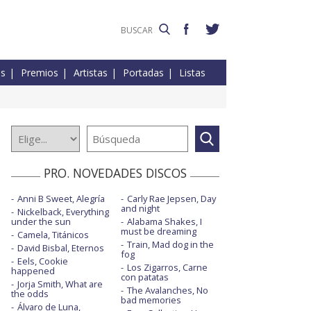
es
Premios
Artistas
Portadas
Listas
PRO. NOVEDADES DISCOS
Anni B Sweet, Alegría
Carly Rae Jepsen, Day
and night
Nickelback, Everything
under the sun
Alabama Shakes, I
must be dreaming
Camela, Titánicos
Train, Mad dog in the
David Bisbal, Eternos
fog
Eels, Cookie
Los Zigarros, Carne
happened
con patatas
Jorja Smith, What are
The Avalanches, No
the odds
bad memories
Álvaro de Luna,