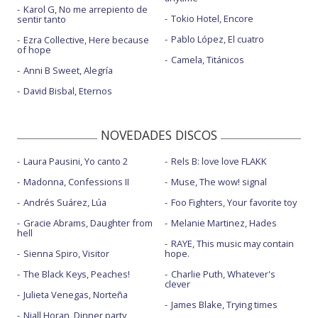
Karol G, No me arrepiento de
Tokio Hotel, Encore
sentir tanto
Pablo López, El cuatro
Ezra Collective, Here because
of hope
Camela, Titánicos
Anni B Sweet, Alegría
David Bisbal, Eternos
NOVEDADES DISCOS
Laura Pausini, Yo canto 2
Rels B: love love FLAKK
Madonna, Confessions II
Muse, The wow! signal
Andrés Suárez, Lúa
Foo Fighters, Your favorite toy
Gracie Abrams, Daughter from
Melanie Martinez, Hades
hell
RAYE, This music may contain
Sienna Spiro, Visitor
hope.
The Black Keys, Peaches!
Charlie Puth, Whatever's
clever
Julieta Venegas, Norteña
James Blake, Trying times
Niall Horan, Dinner party