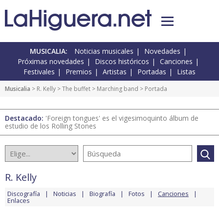
MUSICALIA:
Noticias musicales
Novedades
Próximas novedades
Discos históricos
Canciones
Festivales
Premios
Artistas
Portadas
Listas
Musicalia
>
R. Kelly
>
The buffet
>
Marching band
> Portada
Destacado:
'Foreign tongues' es el vigesimoquinto álbum de
estudio de los Rolling Stones
R. Kelly
Discografía
Noticias
Biografía
Fotos
Canciones
Enlaces