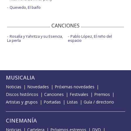
Quevedo, El baifo
CANCIONES
Rosalía y Yahritza y su Esencia,
Pablo López, El niño del
La perla
espacio
MUSICALIA
Noticias
Novedades
Próximas novedades
Discos históricos
Canciones
Festivales
Premios
Artistas y grupos
Portadas
Listas
Guía / directorio
CINEMANÍA
Noticias
Cartelera
Próximos estrenos
DVD