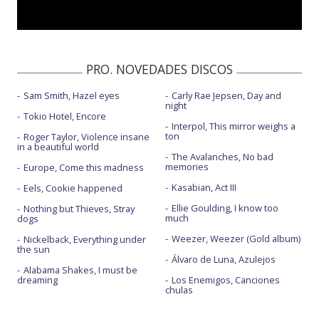
PRO. NOVEDADES DISCOS
Sam Smith, Hazel eyes
Carly Rae Jepsen, Day and
night
Tokio Hotel, Encore
Interpol, This mirror weighs a
ton
Roger Taylor, Violence insane
in a beautiful world
The Avalanches, No bad
memories
Europe, Come this madness
Kasabian, Act III
Eels, Cookie happened
Ellie Goulding, I know too
Nothing but Thieves, Stray
much
dogs
Weezer, Weezer (Gold album)
Nickelback, Everything under
the sun
Álvaro de Luna, Azulejos
Alabama Shakes, I must be
dreaming
Los Enemigos, Canciones
chulas