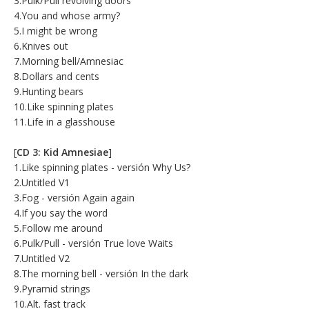
3.Pulk/Pull revolving doors
4.You and whose army?
5.I might be wrong
6.Knives out
7.Morning bell/Amnesiac
8.Dollars and cents
9.Hunting bears
10.Like spinning plates
11.Life in a glasshouse
[
CD 3: Kid Amnesiae
]
1.Like spinning plates - versión Why Us?
2.Untitled V1
3.Fog - versión Again again
4.If you say the word
5.Follow me around
6.Pulk/Pull - versión True love Waits
7.Untitled V2
8.The morning bell - versión In the dark
9.Pyramid strings
10.Alt. fast track