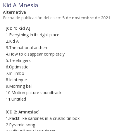
Kid A Mnesia
Alternativa
Fecha de publicación del disco:
5 de noviembre de 2021
[
CD 1: Kid A
]
1.Everything in its right place
2.Kid A
3.The national anthem
4.How to disappear completely
5.Treefingers
6.Optimistic
7.In limbo
8.Idioteque
9.Morning bell
10.Motion picture soundtrack
11.Untitled
[
CD 2: Amnesiac
]
1.Packt like sardines in a crushd tin box
2.Pyramid song