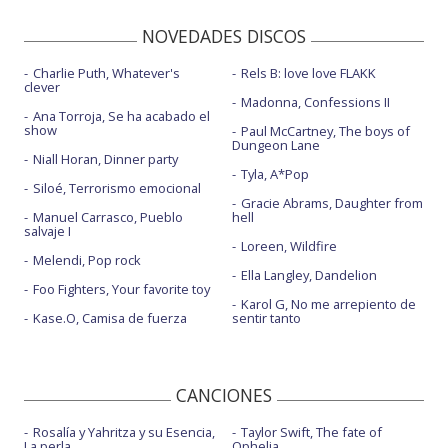
NOVEDADES DISCOS
Charlie Puth, Whatever's
Rels B: love love FLAKK
clever
Madonna, Confessions II
Ana Torroja, Se ha acabado el
show
Paul McCartney, The boys of
Dungeon Lane
Niall Horan, Dinner party
Tyla, A*Pop
Siloé, Terrorismo emocional
Gracie Abrams, Daughter from
Manuel Carrasco, Pueblo
hell
salvaje I
Loreen, Wildfire
Melendi, Pop rock
Ella Langley, Dandelion
Foo Fighters, Your favorite toy
Karol G, No me arrepiento de
Kase.O, Camisa de fuerza
sentir tanto
CANCIONES
Rosalía y Yahritza y su Esencia,
Taylor Swift, The fate of
La perla
Ophelia