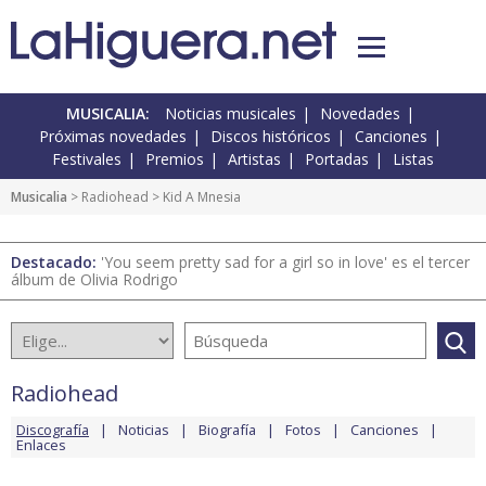
MUSICALIA:
Noticias musicales
Novedades
Próximas novedades
Discos históricos
Canciones
Festivales
Premios
Artistas
Portadas
Listas
Musicalia
>
Radiohead
> Kid A Mnesia
Destacado:
'You seem pretty sad for a girl so in love' es el tercer
álbum de Olivia Rodrigo
Radiohead
Discografía
Noticias
Biografía
Fotos
Canciones
Enlaces