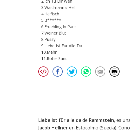
2.Ich Tu Dir Weh
3.Waidmann's Heil
4.Haifisch
5.B******
6.Fruehling In Paris
7.Weiner Blut
8.Pussy
9.Liebe Ist Fur Alle Da
10.Mehr
11.Roter Sand
Liebe ist für alle da
de
Rammstein
, es un
Jacob Hellner
en Estocolmo (Suecia). Cono