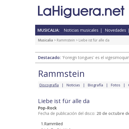
MUSICALIA:
Noticias musicales
Novedades
Musicalia
>
Rammstein
> Liebe ist für alle da
Destacado:
'Foreign tongues' es el vigesimoqui
Rammstein
Discografía
Noticias
Biografía
Fotos
Liebe ist für alle da
Pop-Rock
Fecha de publicación del disco:
20 de octubre d
1.Rammlied