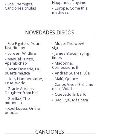
Happiness anytime
Los Enemigos,
Canciones chulas
Europe, Come this
madness
NOVEDADES DISCOS
Foo Fighters, Your
Muse, The wow!
favorite toy
signal
Loreen, Wildfire
James Blake, Trying
times
Manuel Turizo,
Apambichao
Madonna,
Confessions II
David DeMaría, La
puerta mágica
Andrés Suárez, Lúa
Holly Humberstone,
Malú, Quince
Cruel world
Carlos Vives, El último
Gracie Abrams,
disco Vol. 1
Daughter from hell
Quevedo, El baifo
Gorillaz, The
Bad Gyal, Más cara
mountain
Xoel López, Oniria
popular
CANCIONES