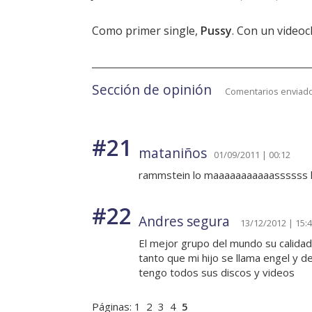
Como primer single,
Pussy
. Con un videoc
Sección de opinión
Comentarios enviado
#21
mataniños
01/09/2011 | 00:12
rammstein lo maaaaaaaaaaassssss loco!!!!!!!!!
#22
Andres segura
13/12/2012 | 15:
El mejor grupo del mundo su calidad
tanto que mi hijo se llama engel y 
tengo todos sus discos y videos
Páginas:
1
2
3
4
5