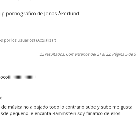
lip pornográfico de Jonas Åkerlund.
s por los usuarios!
(
Actualizar
)
22 resultados. Comentarios del 21 al 22. Página 5 de 5
!!!!!!!!!!!!!!!!!!!!!!
46
 de música no a bajado todo lo contrario sube y sube me gusta
desde pequeño le encanta Rammstein soy fanatico de ellos