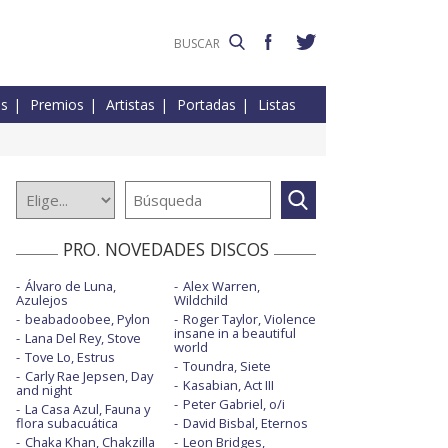
es
Premios
Artistas
Portadas
Listas
PRO. NOVEDADES DISCOS
Álvaro de Luna,
Alex Warren,
Azulejos
Wildchild
beabadoobee, Pylon
Roger Taylor, Violence
insane in a beautiful
Lana Del Rey, Stove
world
Tove Lo, Estrus
Toundra, Siete
Carly Rae Jepsen, Day
Kasabian, Act III
and night
Peter Gabriel, o/i
La Casa Azul, Fauna y
flora subacuática
David Bisbal, Eternos
Chaka Khan, Chakzilla
Leon Bridges,