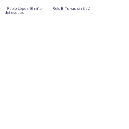
Pablo López, El niño
Rels B, Tu vas sin (fav)
del espacio