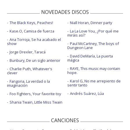
NOVEDADES DISCOS
The Black Keys, Peaches!
Niall Horan, Dinner party
Kase.O, Camisa de fuerza
La La Love You, ¿Por qué me
miráis así?
Ana Torroja, Se ha acabado el
show
Paul McCartney, The boys of
Dungeon Lane
Jorge Drexler, Taracá
David DeMaría, La puerta
mágica
Bunbury, De un siglo anterior
RAYE, This music may contain
Charlie Puth, Whatever's
hope.
clever
Karol G, No me arrepiento de
Fangoria, La verdad o la
sentir tanto
imaginación
Andrés Suárez, Lúa
Foo Fighters, Your favorite toy
Shania Twain, Little Miss Twain
CANCIONES