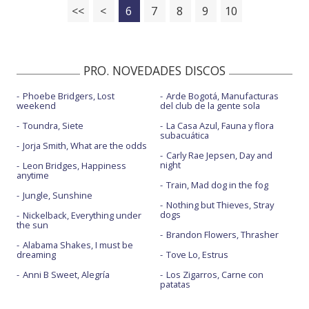
<<
<
6
7
8
9
10
PRO. NOVEDADES DISCOS
Phoebe Bridgers, Lost
Arde Bogotá, Manufacturas
weekend
del club de la gente sola
Toundra, Siete
La Casa Azul, Fauna y flora
subacuática
Jorja Smith, What are the odds
Carly Rae Jepsen, Day and
night
Leon Bridges, Happiness
anytime
Train, Mad dog in the fog
Jungle, Sunshine
Nothing but Thieves, Stray
dogs
Nickelback, Everything under
the sun
Brandon Flowers, Thrasher
Alabama Shakes, I must be
dreaming
Tove Lo, Estrus
Anni B Sweet, Alegría
Los Zigarros, Carne con
patatas