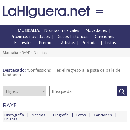
MUSICALIA:
Noticias musicales
Novedades
Próximas novedades
Discos históricos
Canciones
Festivales
Premios
Artistas
Portadas
Listas
Musicalia
>
RAYE
> Noticias
Destacado:
'Confessions II' es el regreso a la pista de baile de
Madonna
RAYE
Discografía
Noticias
Biografía
Fotos
Canciones
Enlaces