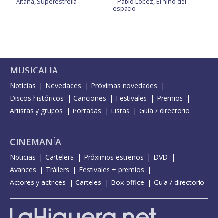
Aitana, Superestrella
Pablo López, El niño del
espacio
MUSICALIA
Noticias
Novedades
Próximas novedades
Discos históricos
Canciones
Festivales
Premios
Artistas y grupos
Portadas
Listas
Guía / directorio
CINEMANÍA
Noticias
Cartelera
Próximos estrenos
DVD
Avances
Tráilers
Festivales + premios
Actores y actrices
Carteles
Box-office
Guía / directorio