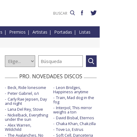
es
Premios
Artistas
Portadas
Listas
PRO. NOVEDADES DISCOS
Beck, Ride lonesome
Leon Bridges,
Happiness anytime
Peter Gabriel, o/i
Train, Mad dog in the
Carly Rae Jepsen, Day
fog
and night
Interpol, This mirror
Lana Del Rey, Stove
weighs a ton
Nickelback, Everything
David Bisbal, Eternos
under the sun
Chaka Khan, Chakzilla
Alex Warren,
Wildchild
Tove Lo, Estrus
The Avalanches, No
Soft Cell, Danceteria