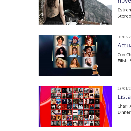
nove
Estren
Stereo
01/02/
Actu
Con Ch
Eilish
23/01/
List
Charli
Dinner