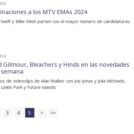
2024
naciones a los MTV EMAs 2024
 Swift y Billie Eilish parten con el mayor número de candidaturas
2024
d Gilmour, Bleachers y Hinds en las novedades
a semana
os de videoclips de Alan Walker con Joe Jonas y Julia Michaels,
 Linkin Park y Future islands
3
4
5
>
>>