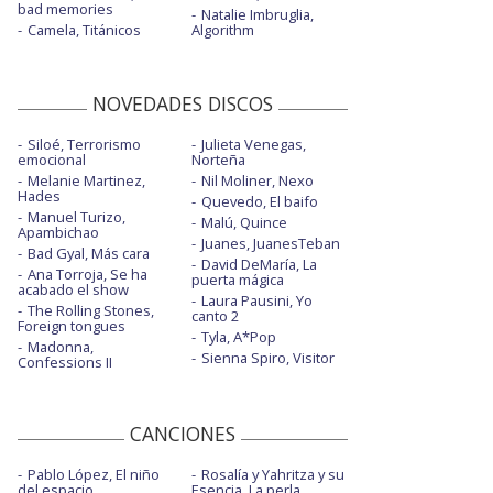
bad memories
Natalie Imbruglia,
Camela, Titánicos
Algorithm
NOVEDADES DISCOS
Siloé, Terrorismo
Julieta Venegas,
emocional
Norteña
Melanie Martinez,
Nil Moliner, Nexo
Hades
Quevedo, El baifo
Manuel Turizo,
Malú, Quince
Apambichao
Juanes, JuanesTeban
Bad Gyal, Más cara
David DeMaría, La
Ana Torroja, Se ha
puerta mágica
acabado el show
Laura Pausini, Yo
The Rolling Stones,
canto 2
Foreign tongues
Tyla, A*Pop
Madonna,
Sienna Spiro, Visitor
Confessions II
CANCIONES
Pablo López, El niño
Rosalía y Yahritza y su
del espacio
Esencia, La perla