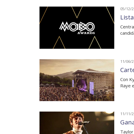
05/12/
List
Centra
candid
11/06/
Cart
Con Ky
Raye e
11/11/
Gana
Taylor