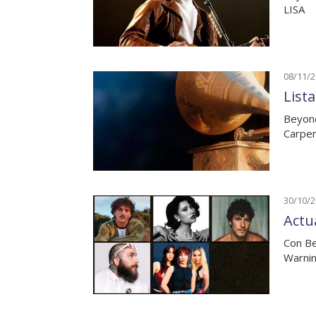
LISA
08/11/
List
Beyonc
Carpen
30/10/
Actu
Con B
Warni