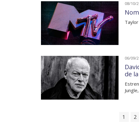
08/10/
Nomi
Taylor
06/09/
Davi
de l
Estren
Jungle,
1
2