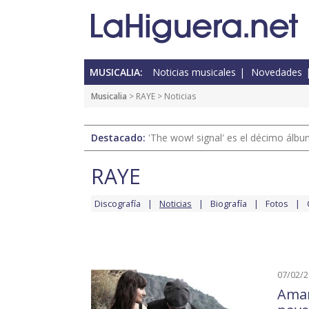
MUSICALIA:
Noticias musicales
Novedades
Musicalia
>
RAYE
> Noticias
Destacado:
'The wow! signal' es el décimo álb
RAYE
Discografía
Noticias
Biografía
Fotos
07/02/
Amar