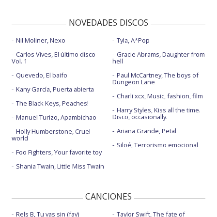
NOVEDADES DISCOS
Nil Moliner, Nexo
Tyla, A*Pop
Carlos Vives, El último disco
Gracie Abrams, Daughter from
Vol. 1
hell
Quevedo, El baifo
Paul McCartney, The boys of
Dungeon Lane
Kany García, Puerta abierta
Charli xcx, Music, fashion, film
The Black Keys, Peaches!
Harry Styles, Kiss all the time.
Disco, occasionally.
Manuel Turizo, Apambichao
Ariana Grande, Petal
Holly Humberstone, Cruel
world
Siloé, Terrorismo emocional
Foo Fighters, Your favorite toy
Shania Twain, Little Miss Twain
CANCIONES
Rels B, Tu vas sin (fav)
Taylor Swift, The fate of