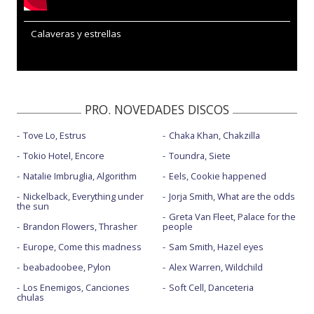
Calaveras y estrellas
PRO. NOVEDADES DISCOS
Tove Lo, Estrus
Chaka Khan, Chakzilla
Tokio Hotel, Encore
Toundra, Siete
Natalie Imbruglia, Algorithm
Eels, Cookie happened
Nickelback, Everything under
Jorja Smith, What are the odds
the sun
Greta Van Fleet, Palace for the
Brandon Flowers, Thrasher
people
Europe, Come this madness
Sam Smith, Hazel eyes
beabadoobee, Pylon
Alex Warren, Wildchild
Los Enemigos, Canciones
Soft Cell, Danceteria
chulas