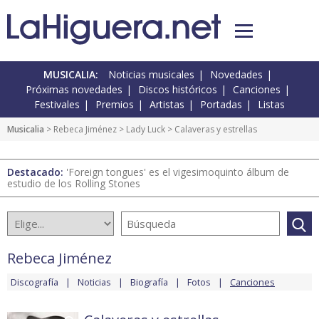
MUSICALIA:
Noticias musicales
Novedades
Próximas novedades
Discos históricos
Canciones
Festivales
Premios
Artistas
Portadas
Listas
Musicalia
>
Rebeca Jiménez
>
Lady Luck
> Calaveras y estrellas
Destacado:
'Foreign tongues' es el vigesimoquinto álbum de
estudio de los Rolling Stones
Rebeca Jiménez
Discografía
Noticias
Biografía
Fotos
Canciones