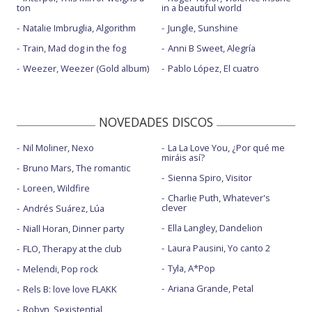
ton
in a beautiful world
Natalie Imbruglia, Algorithm
Jungle, Sunshine
Train, Mad dog in the fog
Anni B Sweet, Alegría
Weezer, Weezer (Gold album)
Pablo López, El cuatro
NOVEDADES DISCOS
Nil Moliner, Nexo
La La Love You, ¿Por qué me
miráis así?
Bruno Mars, The romantic
Sienna Spiro, Visitor
Loreen, Wildfire
Charlie Puth, Whatever's
clever
Andrés Suárez, Lúa
Ella Langley, Dandelion
Niall Horan, Dinner party
Laura Pausini, Yo canto 2
FLO, Therapy at the club
Tyla, A*Pop
Melendi, Pop rock
Ariana Grande, Petal
Rels B: love love FLAKK
Robyn, Sexistential