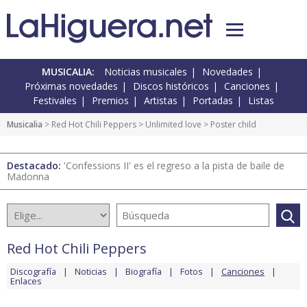
MUSICALIA:
Noticias musicales
Novedades
Próximas novedades
Discos históricos
Canciones
Festivales
Premios
Artistas
Portadas
Listas
Musicalia
>
Red Hot Chili Peppers
>
Unlimited love
> Poster child
Destacado:
'Confessions II' es el regreso a la pista de baile de
Madonna
Red Hot Chili Peppers
Discografía
Noticias
Biografía
Fotos
Canciones
Enlaces