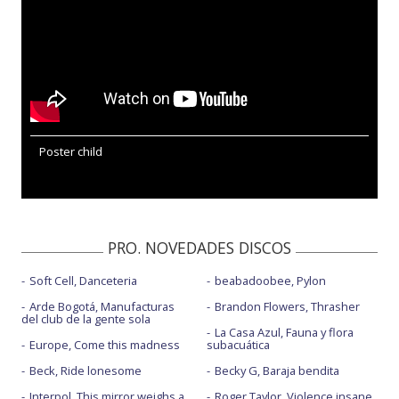
Poster child
PRO. NOVEDADES DISCOS
Soft Cell, Danceteria
beabadoobee, Pylon
Arde Bogotá, Manufacturas
Brandon Flowers, Thrasher
del club de la gente sola
La Casa Azul, Fauna y flora
Europe, Come this madness
subacuática
Beck, Ride lonesome
Becky G, Baraja bendita
Interpol, This mirror weighs a
Roger Taylor, Violence insane