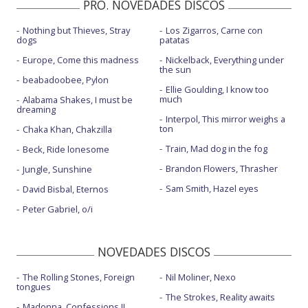
PRO. NOVEDADES DISCOS
Nothing but Thieves, Stray
Los Zigarros, Carne con
dogs
patatas
Europe, Come this madness
Nickelback, Everything under
the sun
beabadoobee, Pylon
Ellie Goulding, I know too
much
Alabama Shakes, I must be
dreaming
Interpol, This mirror weighs a
ton
Chaka Khan, Chakzilla
Train, Mad dog in the fog
Beck, Ride lonesome
Brandon Flowers, Thrasher
Jungle, Sunshine
Sam Smith, Hazel eyes
David Bisbal, Eternos
Peter Gabriel, o/i
NOVEDADES DISCOS
The Rolling Stones, Foreign
Nil Moliner, Nexo
tongues
The Strokes, Reality awaits
Madonna, Confessions II