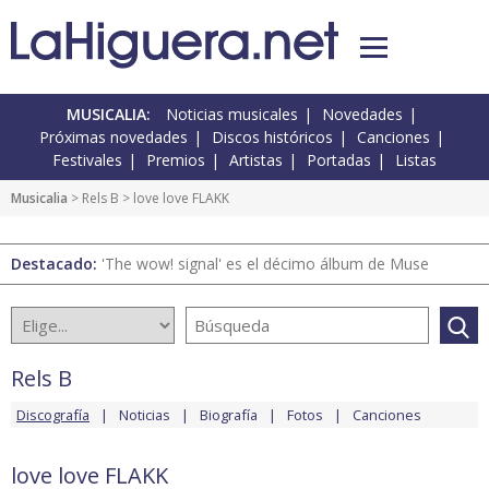
MUSICALIA:
Noticias musicales
Novedades
Próximas novedades
Discos históricos
Canciones
Festivales
Premios
Artistas
Portadas
Listas
Musicalia
>
Rels B
> love love FLAKK
Destacado:
'The wow! signal' es el décimo álbum de Muse
Rels B
Discografía
Noticias
Biografía
Fotos
Canciones
love love FLAKK