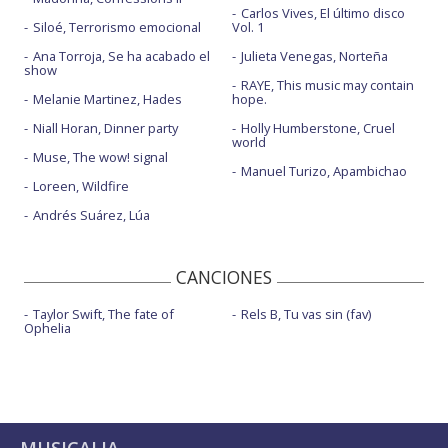
Carlos Vives, El último disco
Siloé, Terrorismo emocional
Vol. 1
Ana Torroja, Se ha acabado el
Julieta Venegas, Norteña
show
RAYE, This music may contain
Melanie Martinez, Hades
hope.
Niall Horan, Dinner party
Holly Humberstone, Cruel
world
Muse, The wow! signal
Manuel Turizo, Apambichao
Loreen, Wildfire
Andrés Suárez, Lúa
CANCIONES
Taylor Swift, The fate of
Rels B, Tu vas sin (fav)
Ophelia