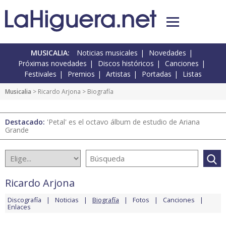
MUSICALIA:
Noticias musicales
Novedades
Próximas novedades
Discos históricos
Canciones
Festivales
Premios
Artistas
Portadas
Listas
Musicalia
>
Ricardo Arjona
> Biografía
Destacado:
'Petal' es el octavo álbum de estudio de Ariana
Grande
Ricardo Arjona
Discografía
Noticias
Biografía
Fotos
Canciones
Enlaces