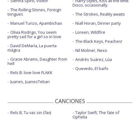
Sienna Spiro, Visitor
Harry Styles, Kiss all the time.
Disco, occasionally.
The Rolling Stones, Foreign
tongues
The Strokes, Reality awaits
Manuel Turizo, Apambichao
Niall Horan, Dinner party
Olivia Rodrigo, You seem
Loreen, Wildfire
pretty sad for a girl so in love
The Black Keys, Peaches!
David DeMaría, La puerta
mágica
Nil Moliner, Nexo
Gracie Abrams, Daughter from
Andrés Suárez, Lúa
hell
Quevedo, El baifo
Rels B: love love FLAKK
Juanes, JuanesTeban
CANCIONES
Rels B, Tu vas sin (fav)
Taylor Swift, The fate of
Ophelia