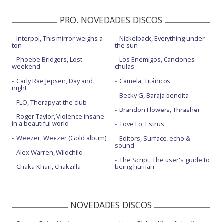
PRO. NOVEDADES DISCOS
Interpol, This mirror weighs a
Nickelback, Everything under
ton
the sun
Phoebe Bridgers, Lost
Los Enemigos, Canciones
weekend
chulas
Carly Rae Jepsen, Day and
Camela, Titánicos
night
Becky G, Baraja bendita
FLO, Therapy at the club
Brandon Flowers, Thrasher
Roger Taylor, Violence insane
in a beautiful world
Tove Lo, Estrus
Weezer, Weezer (Gold album)
Editors, Surface, echo &
sound
Alex Warren, Wildchild
The Script, The user's guide to
Chaka Khan, Chakzilla
being human
NOVEDADES DISCOS