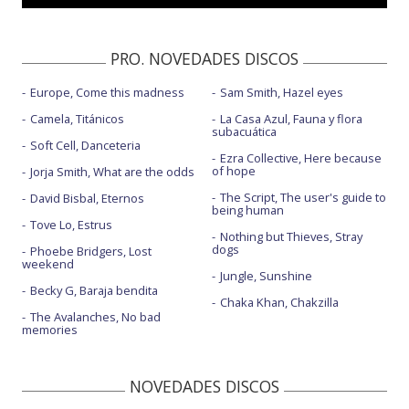
El amor que me tenía - con Pablo Alborán - letra
El blues de la notoriedad
PRO. NOVEDADES DISCOS
El bobo
Europe, Come this madness
Sam Smith, Hazel eyes
El cielo a mi favor - A solas
Camela, Titánicos
La Casa Azul, Fauna y flora
El flechazo y la secuela
subacuática
Soft Cell, Danceteria
Ezra Collective, Here because
El invisible
of hope
Jorja Smith, What are the odds
Ella
The Script, The user's guide to
David Bisbal, Eternos
being human
Tove Lo, Estrus
Ella baila sola
Nothing but Thieves, Stray
dogs
Phoebe Bridgers, Lost
Ella sabe
weekend
Jungle, Sunshine
Fluye
Becky G, Baraja bendita
Chaka Khan, Chakzilla
The Avalanches, No bad
Hasta que la muerte los separe - A solas
memories
Hongos
NOVEDADES DISCOS
Hongos - acústico