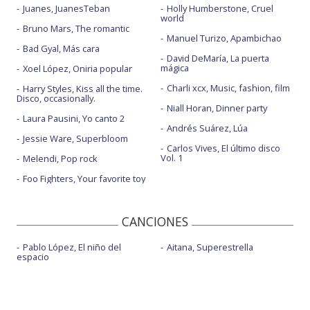
Invierno de cristal
Juanes, JuanesTeban
Holly Humberstone, Cruel
world
Bruno Mars, The romantic
Luna
Manuel Turizo, Apambichao
Bad Gyal, Más cara
Mal por ti
David DeMaría, La puerta
mágica
Xoel López, Oniria popular
Mamás de Moisés
Charli xcx, Music, fashion, film
Harry Styles, Kiss all the time.
Disco, occasionally.
Morir por vivir
Niall Horan, Dinner party
Laura Pausini, Yo canto 2
Mujer
Andrés Suárez, Lúa
Jessie Ware, Superbloom
Carlos Vives, El último disco
Nada es como tú - acústico
Vol. 1
Melendi, Pop rock
No cambia nada
Foo Fighters, Your favorite toy
No es el momento
CANCIONES
Penthouse
Pablo López, El niño del
Aitana, Superestrella
Poquita fe
espacio
Porque puedo - A solas
Señorita