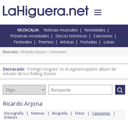
MUSICALIA:
Noticias musicales
Novedades
Próximas novedades
Discos históricos
Canciones
Festivales
Premios
Artistas
Portadas
Listas
Musicalia
>
Ricardo Arjona
> Canciones
Destacado:
'Foreign tongues' es el vigesimoquinto álbum de
estudio de los Rolling Stones
Ricardo Arjona
Discografía
Noticias
Biografía
Fotos
Canciones
Enlaces