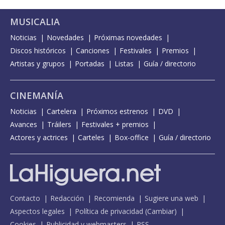
Señorita - A solas
MUSICALIA
Sobrevivirás
Noticias
Novedades
Próximas novedades
Tarot
Discos históricos
Canciones
Festivales
Premios
Todo termina
Artistas y grupos
Portadas
Listas
Guía / directorio
Tu retrato
CINEMANÍA
Un gran gusto conocerte
Noticias
Cartelera
Próximos estrenos
DVD
Vivir - A solas
Avances
Tráilers
Festivales + premios
Yo me vi (Autorretrato)
Actores y actrices
Carteles
Box-office
Guía / directorio
Contacto
Redacción
Recomienda
Sugiere una web
Aspectos legales
Política de privacidad
(
Cambiar
)
Cookies
Publicidad y webmasters
RSS