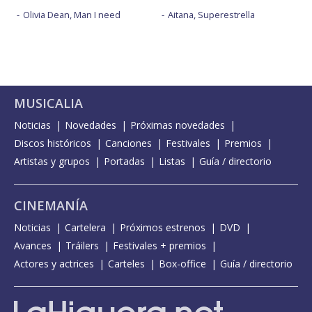
Olivia Dean, Man I need
Aitana, Superestrella
MUSICALIA
Noticias
Novedades
Próximas novedades
Discos históricos
Canciones
Festivales
Premios
Artistas y grupos
Portadas
Listas
Guía / directorio
CINEMANÍA
Noticias
Cartelera
Próximos estrenos
DVD
Avances
Tráilers
Festivales + premios
Actores y actrices
Carteles
Box-office
Guía / directorio