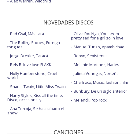
Alex Warren, Wildchild
NOVEDADES DISCOS
Bad Gyal, Más cara
Olivia Rodrigo, You seem
pretty sad for a girl so in love
The Rolling Stones, Foreign
tongues
Manuel Turizo, Apambichao
Jorge Drexler, Taracá
Robyn, Sexistential
Rels B: love love FLAKK
Melanie Martinez, Hades
Holly Humberstone, Cruel
Julieta Venegas, Norteña
world
Charli xcx, Music, fashion, film
Shania Twain, Little Miss Twain
Bunbury, De un siglo anterior
Harry Styles, Kiss all the time.
Disco, occasionally.
Melendi, Pop rock
Ana Torroja, Se ha acabado el
show
CANCIONES