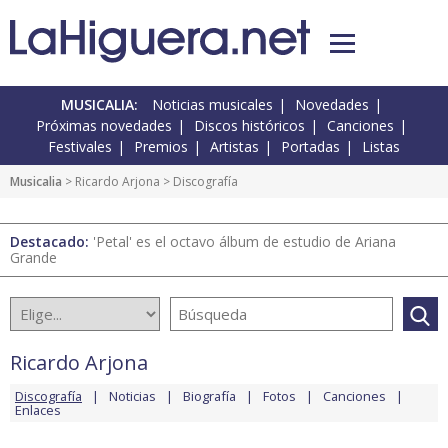
MUSICALIA:
Noticias musicales
Novedades
Próximas novedades
Discos históricos
Canciones
Festivales
Premios
Artistas
Portadas
Listas
Musicalia
>
Ricardo Arjona
> Discografía
Destacado:
'Petal' es el octavo álbum de estudio de Ariana
Grande
Ricardo Arjona
Discografía
Noticias
Biografía
Fotos
Canciones
Enlaces