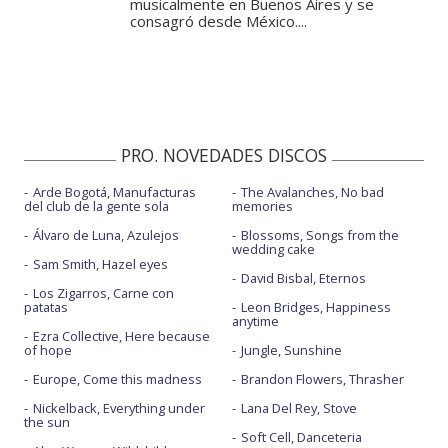
musicalmente en Buenos Aires y se
consagró desde México....
PRO. NOVEDADES DISCOS
Arde Bogotá, Manufacturas
The Avalanches, No bad
del club de la gente sola
memories
Álvaro de Luna, Azulejos
Blossoms, Songs from the
wedding cake
Sam Smith, Hazel eyes
David Bisbal, Eternos
Los Zigarros, Carne con
patatas
Leon Bridges, Happiness
anytime
Ezra Collective, Here because
of hope
Jungle, Sunshine
Europe, Come this madness
Brandon Flowers, Thrasher
Nickelback, Everything under
Lana Del Rey, Stove
the sun
Soft Cell, Danceteria