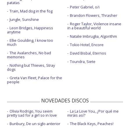
patatas
Peter Gabriel, o/i
Train, Mad dog in the fog
Brandon Flowers, Thrasher
Jungle, Sunshine
Roger Taylor, Violence insane
Leon Bridges, Happiness
in a beautiful world
anytime
Natalie Imbruglia, Algorithm
Ellie Goulding, I know too
much
Tokio Hotel, Encore
The Avalanches, No bad
David Bisbal, Eternos
memories
Toundra, Siete
Nothing but Thieves, Stray
dogs
Greta Van Fleet, Palace for the
people
NOVEDADES DISCOS
Olivia Rodrigo, You seem
La La Love You, ¿Por qué me
pretty sad for a girl so in love
miráis así?
Bunbury, De un siglo anterior
The Black Keys, Peaches!