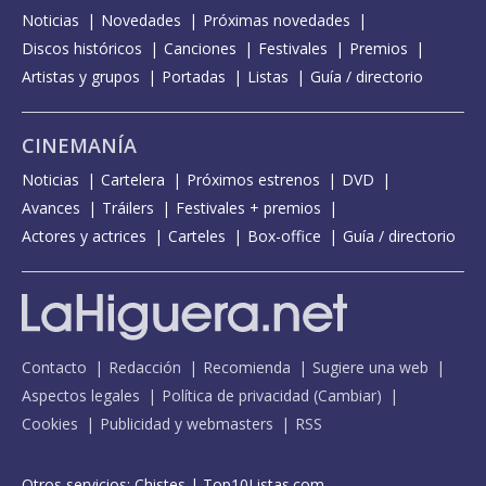
Noticias
Novedades
Próximas novedades
Discos históricos
Canciones
Festivales
Premios
Artistas y grupos
Portadas
Listas
Guía / directorio
CINEMANÍA
Noticias
Cartelera
Próximos estrenos
DVD
Avances
Tráilers
Festivales + premios
Actores y actrices
Carteles
Box-office
Guía / directorio
Contacto
Redacción
Recomienda
Sugiere una web
Aspectos legales
Política de privacidad
(
Cambiar
)
Cookies
Publicidad y webmasters
RSS
Otros servicios:
Chistes
|
Top10Listas.com