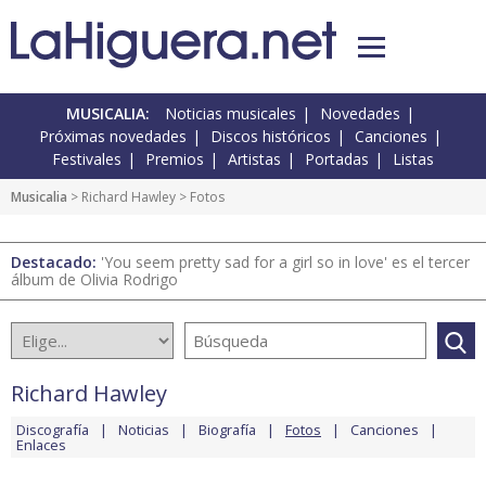
MUSICALIA:
Noticias musicales
Novedades
Próximas novedades
Discos históricos
Canciones
Festivales
Premios
Artistas
Portadas
Listas
Musicalia
>
Richard Hawley
> Fotos
Destacado:
'You seem pretty sad for a girl so in love' es el tercer
álbum de Olivia Rodrigo
Richard Hawley
Discografía
Noticias
Biografía
Fotos
Canciones
Enlaces