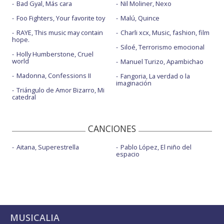
Bad Gyal, Más cara
Nil Moliner, Nexo
Foo Fighters, Your favorite toy
Malú, Quince
RAYE, This music may contain
Charli xcx, Music, fashion, film
hope.
Siloé, Terrorismo emocional
Holly Humberstone, Cruel
world
Manuel Turizo, Apambichao
Madonna, Confessions II
Fangoria, La verdad o la
imaginación
Triángulo de Amor Bizarro, Mi
catedral
CANCIONES
Aitana, Superestrella
Pablo López, El niño del
espacio
MUSICALIA