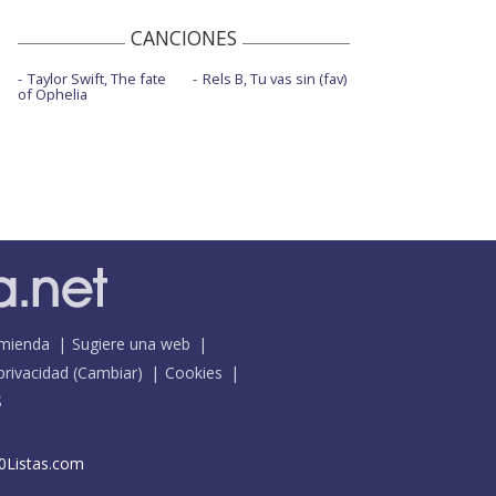
CANCIONES
Taylor Swift, The fate
Rels B, Tu vas sin (fav)
of Ophelia
mienda
Sugiere una web
 privacidad
(
Cambiar
)
Cookies
S
0Listas.com