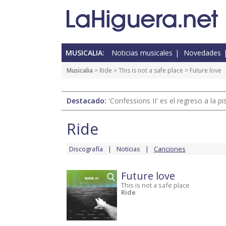
MUSICALIA:
Noticias musicales
Novedades
Musicalia
>
Ride
>
This is not a safe place
> Future love
Destacado:
'Confessions II' es el regreso a la 
Ride
Discografía
Noticias
Canciones
Future love
This is not a safe place
Ride