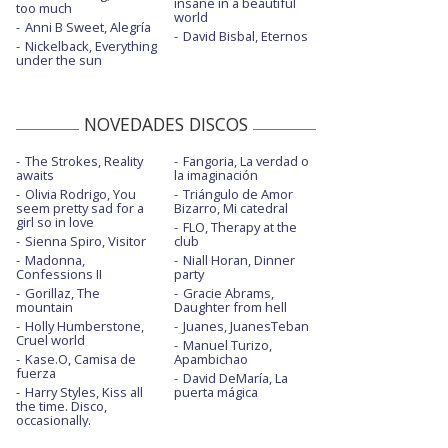
insane in a beautiful
too much
world
Anni B Sweet, Alegría
David Bisbal, Eternos
Nickelback, Everything
under the sun
NOVEDADES DISCOS
The Strokes, Reality
Fangoria, La verdad o
awaits
la imaginación
Olivia Rodrigo, You
Triángulo de Amor
seem pretty sad for a
Bizarro, Mi catedral
girl so in love
FLO, Therapy at the
Sienna Spiro, Visitor
club
Madonna,
Niall Horan, Dinner
Confessions II
party
Gorillaz, The
Gracie Abrams,
mountain
Daughter from hell
Holly Humberstone,
Juanes, JuanesTeban
Cruel world
Manuel Turizo,
Kase.O, Camisa de
Apambichao
fuerza
David DeMaría, La
Harry Styles, Kiss all
puerta mágica
the time. Disco,
occasionally.