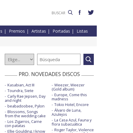
es
Premios
Artistas
Portadas
Listas
PRO. NOVEDADES DISCOS
Kasabian, Act III
Weezer, Weezer
(Gold album)
Toundra, Siete
Europe, Come this
Carly Rae Jepsen, Day
madness
and night
Tokio Hotel, Encore
beabadoobee, Pylon
Álvaro de Luna,
Blossoms, Songs
Azulejos
from the wedding cake
La Casa Azul, Fauna y
Los Zigarros, Carne
flora subacuática
con patatas
Roger Taylor, Violence
Ellie Goulding, I know