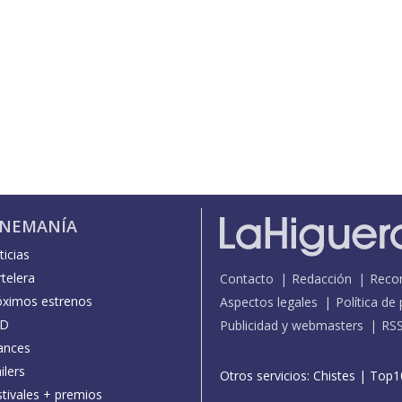
INEMANÍA
icias
telera
Contacto
Redacción
Reco
óximos estrenos
Aspectos legales
Política de
D
Publicidad y webmasters
RS
ances
ilers
Otros servicios:
Chistes
|
Top1
stivales + premios