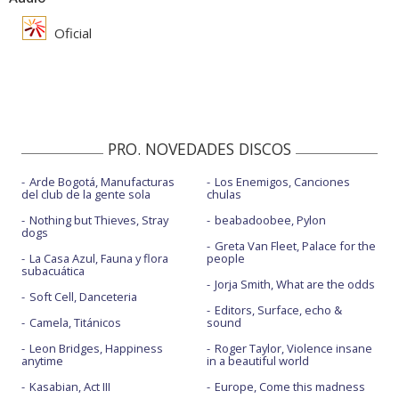
Oficial
PRO. NOVEDADES DISCOS
Arde Bogotá, Manufacturas
Los Enemigos, Canciones
del club de la gente sola
chulas
Nothing but Thieves, Stray
beabadoobee, Pylon
dogs
Greta Van Fleet, Palace for the
La Casa Azul, Fauna y flora
people
subacuática
Jorja Smith, What are the odds
Soft Cell, Danceteria
Editors, Surface, echo &
Camela, Titánicos
sound
Leon Bridges, Happiness
Roger Taylor, Violence insane
anytime
in a beautiful world
Kasabian, Act III
Europe, Come this madness