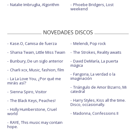
Natalie Imbruglia, Algorithm
Phoebe Bridgers, Lost
weekend
NOVEDADES DISCOS
Kase.O, Camisa de fuerza
Melendi, Pop rock
Shania Twain, Little Miss Twain
The Strokes, Reality awaits
Bunbury, De un siglo anterior
David DeMaría, La puerta
mágica
Charli xcx, Music, fashion, film
Fangoria, La verdad o la
imaginación
La La Love You, ¿Por qué me
miráis así?
Triángulo de Amor Bizarro, Mi
catedral
Sienna Spiro, Visitor
Harry Styles, Kiss all the time.
The Black Keys, Peaches!
Disco, occasionally.
Holly Humberstone, Cruel
Madonna, Confessions II
world
RAYE, This music may contain
hope.