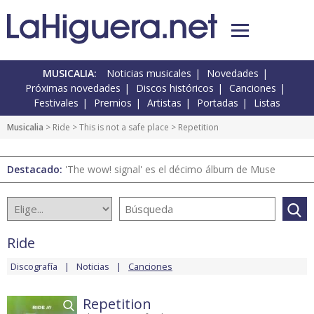
MUSICALIA:
Noticias musicales
Novedades
Próximas novedades
Discos históricos
Canciones
Festivales
Premios
Artistas
Portadas
Listas
Musicalia
>
Ride
>
This is not a safe place
> Repetition
Destacado:
'The wow! signal' es el décimo álbum de Muse
Ride
Discografía
Noticias
Canciones
Repetition