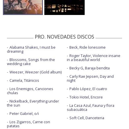
PRO. NOVEDADES DISCOS
Alabama Shakes, I must be
Beck, Ride lonesome
dreaming
Roger Taylor, Violence insane
Blossoms, Songs from the
in a beautiful world
wedding cake
Becky G, Baraja bendita
Weezer, Weezer (Gold album)
Carly Rae Jepsen, Day and
Camela, Titánicos
night
Los Enemigos, Canciones
Pablo López, El cuatro
chulas
Tokio Hotel, Encore
Nickelback, Everything under
the sun
La Casa Azul, Fauna y flora
subacuática
Peter Gabriel, o/i
Soft Cell, Danceteria
Los Zigarros, Carne con
patatas