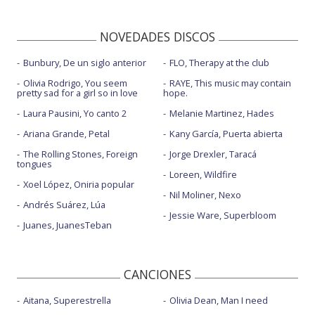
NOVEDADES DISCOS
Bunbury, De un siglo anterior
FLO, Therapy at the club
Olivia Rodrigo, You seem
RAYE, This music may contain
pretty sad for a girl so in love
hope.
Laura Pausini, Yo canto 2
Melanie Martinez, Hades
Ariana Grande, Petal
Kany García, Puerta abierta
The Rolling Stones, Foreign
Jorge Drexler, Taracá
tongues
Loreen, Wildfire
Xoel López, Oniria popular
Nil Moliner, Nexo
Andrés Suárez, Lúa
Jessie Ware, Superbloom
Juanes, JuanesTeban
CANCIONES
Aitana, Superestrella
Olivia Dean, Man I need