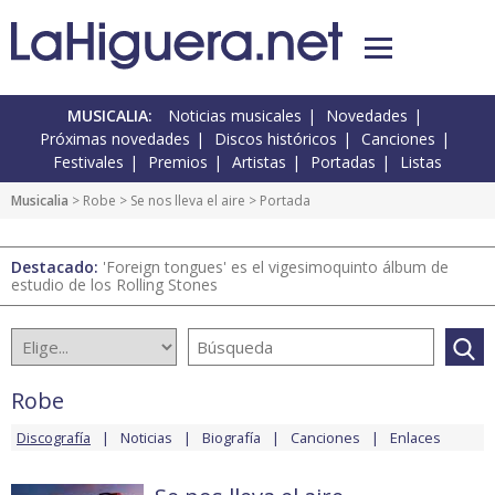
MUSICALIA:
Noticias musicales
Novedades
Próximas novedades
Discos históricos
Canciones
Festivales
Premios
Artistas
Portadas
Listas
Musicalia
>
Robe
>
Se nos lleva el aire
> Portada
Destacado:
'Foreign tongues' es el vigesimoquinto álbum de
estudio de los Rolling Stones
Robe
Discografía
Noticias
Biografía
Canciones
Enlaces