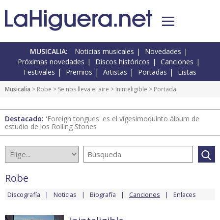
MUSICALIA:
Noticias musicales
Novedades
Próximas novedades
Discos históricos
Canciones
Festivales
Premios
Artistas
Portadas
Listas
Musicalia
>
Robe
>
Se nos lleva el aire
>
Ininteligible
> Portada
Destacado:
'Foreign tongues' es el vigesimoquinto álbum de
estudio de los Rolling Stones
Robe
Discografía
Noticias
Biografía
Canciones
Enlaces