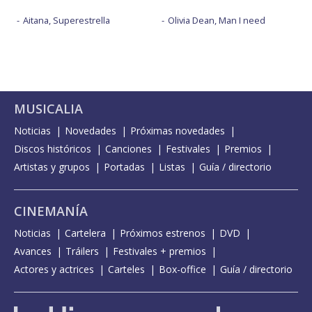
Aitana, Superestrella
Olivia Dean, Man I need
MUSICALIA
Noticias
Novedades
Próximas novedades
Discos históricos
Canciones
Festivales
Premios
Artistas y grupos
Portadas
Listas
Guía / directorio
CINEMANÍA
Noticias
Cartelera
Próximos estrenos
DVD
Avances
Tráilers
Festivales + premios
Actores y actrices
Carteles
Box-office
Guía / directorio