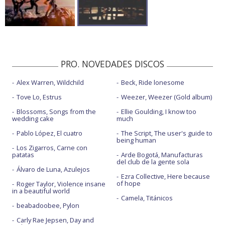
PRO. NOVEDADES DISCOS
Alex Warren, Wildchild
Beck, Ride lonesome
Tove Lo, Estrus
Weezer, Weezer (Gold album)
Blossoms, Songs from the
Ellie Goulding, I know too
wedding cake
much
Pablo López, El cuatro
The Script, The user's guide to
being human
Los Zigarros, Carne con
patatas
Arde Bogotá, Manufacturas
del club de la gente sola
Álvaro de Luna, Azulejos
Ezra Collective, Here because
of hope
Roger Taylor, Violence insane
in a beautiful world
Camela, Titánicos
beabadoobee, Pylon
Carly Rae Jepsen, Day and