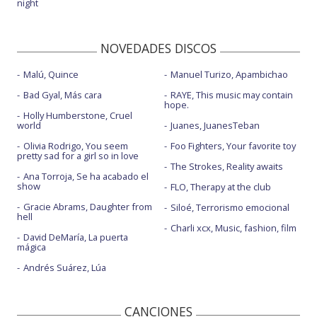
night
NOVEDADES DISCOS
Malú, Quince
Manuel Turizo, Apambichao
Bad Gyal, Más cara
RAYE, This music may contain
hope.
Holly Humberstone, Cruel
world
Juanes, JuanesTeban
Olivia Rodrigo, You seem
Foo Fighters, Your favorite toy
pretty sad for a girl so in love
The Strokes, Reality awaits
Ana Torroja, Se ha acabado el
show
FLO, Therapy at the club
Gracie Abrams, Daughter from
Siloé, Terrorismo emocional
hell
Charli xcx, Music, fashion, film
David DeMaría, La puerta
mágica
Andrés Suárez, Lúa
CANCIONES