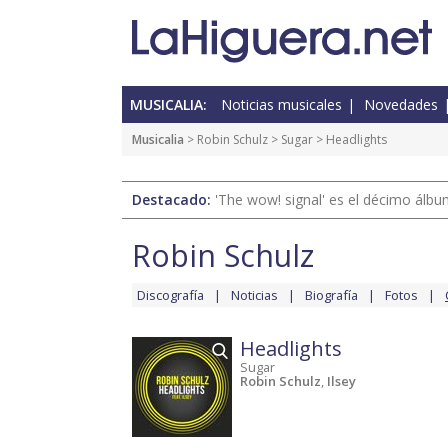
MUSICALIA:
Noticias musicales
Novedades
Musicalia
>
Robin Schulz
>
Sugar
> Headlights
Destacado:
'The wow! signal' es el décimo álb
Robin Schulz
Discografía
Noticias
Biografía
Fotos
Headlights
Sugar
Robin Schulz
,
Ilsey