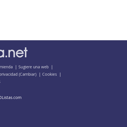
mienda
Sugiere una web
 privacidad
(
Cambiar
)
Cookies
S
0Listas.com