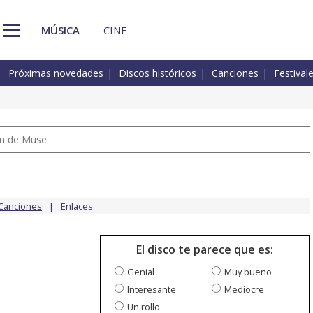
MÚSICA
CINE
Próximas novedades
Discos históricos
Canciones
Festival
um de Muse
Canciones
Enlaces
El disco te parece que es:
Genial
Muy bueno
Interesante
Mediocre
Un rollo