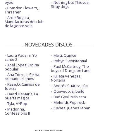
eyes
Nothing but Thieves,
Stray dogs
Brandon Flowers,
Thrasher
Arde Bogotá,
Manufacturas del club
de la gente sola
NOVEDADES DISCOS
Laura Pausini, Yo
Malú, Quince
canto 2
Robyn, Sexistential
Xoel López, Oniria
Paul McCartney, The
popular
boys of Dungeon Lane
Ana Torroja, Se ha
Julieta Venegas,
acabado el show
Norteña
Kase.O, Camisa de
Andrés Suárez, Lúa
fuerza
Quevedo, El baifo
David DeMaría, La
Bad Gyal, Más cara
puerta mágica
Melendi, Pop rock
Tyla, A*Pop
Juanes, JuanesTeban
Madonna,
Confessions II