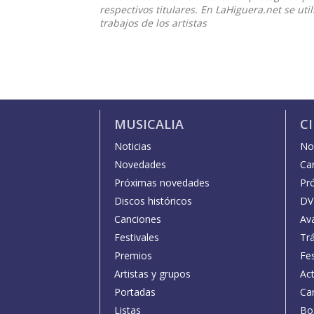
respectivos titulares. En LaHiguera.net se ut
trabajos de los artistas
MUSICALIA
C
Noticias
Not
Novedades
Car
Próximas novedades
Pr
Discos históricos
DV
Canciones
Av
Festivales
Trá
Premios
Fe
Artistas y grupos
Act
Portadas
Car
Listas
Bo