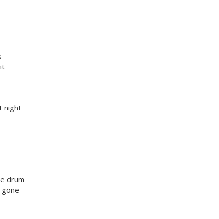
s
ht
t night
che drum
e gone