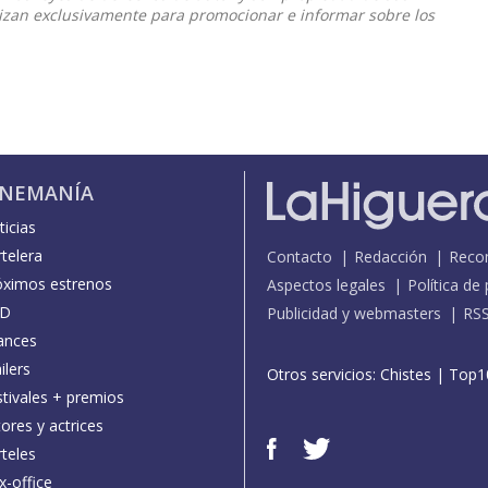
ilizan exclusivamente para promocionar e informar sobre los
INEMANÍA
icias
telera
Contacto
Redacción
Reco
óximos estrenos
Aspectos legales
Política de
D
Publicidad y webmasters
RS
ances
ilers
Otros servicios:
Chistes
|
Top1
stivales + premios
ores y actrices
teles
x-office