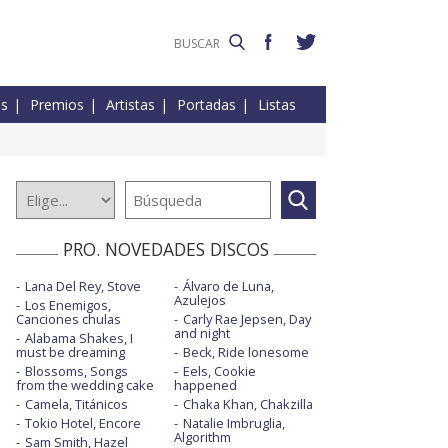
es
Premios
Artistas
Portadas
Listas
PRO. NOVEDADES DISCOS
Lana Del Rey, Stove
Álvaro de Luna,
Azulejos
Los Enemigos,
Canciones chulas
Carly Rae Jepsen, Day
and night
Alabama Shakes, I
must be dreaming
Beck, Ride lonesome
Blossoms, Songs
Eels, Cookie
from the wedding cake
happened
Camela, Titánicos
Chaka Khan, Chakzilla
Tokio Hotel, Encore
Natalie Imbruglia,
Algorithm
Sam Smith, Hazel