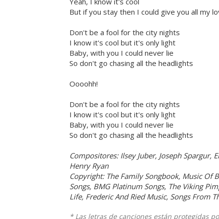
Yeah, I know it's cool
But if you stay then I could give you all my l
Don't be a fool for the city nights
I know it's cool but it's only light
Baby, with you I could never lie
So don't go chasing all the headlights
Oooohh!
Don't be a fool for the city nights
I know it's cool but it's only light
Baby, with you I could never lie
So don't go chasing all the headlights
Compositores: Ilsey Juber, Joseph Spargur, E
Henry Ryan
Copyright: The Family Songbook, Music Of 
Songs, BMG Platinum Songs, The Viking Pimp 
Life, Frederic And Ried Music, Songs From 
* Las letras de canciones están protegidas p