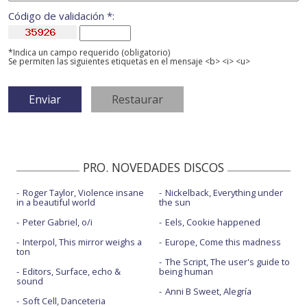
Código de validación *:
*Indica un campo requerido (obligatorio)
Se permiten las siguientes etiquetas en el mensaje <b> <i> <u>
PRO. NOVEDADES DISCOS
Roger Taylor, Violence insane
Nickelback, Everything under
in a beautiful world
the sun
Peter Gabriel, o/i
Eels, Cookie happened
Interpol, This mirror weighs a
Europe, Come this madness
ton
The Script, The user's guide to
Editors, Surface, echo &
being human
sound
Anni B Sweet, Alegría
Soft Cell, Danceteria