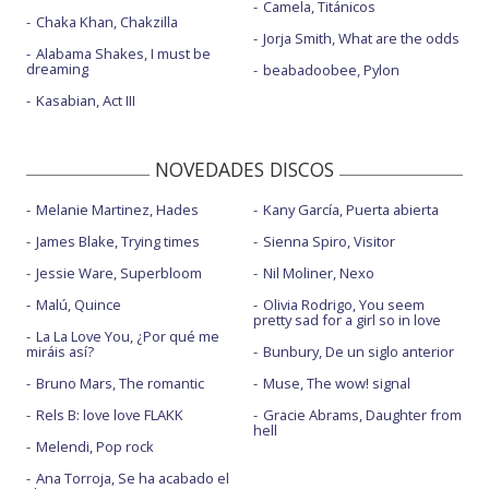
Camela, Titánicos
Chaka Khan, Chakzilla
Jorja Smith, What are the odds
Alabama Shakes, I must be
dreaming
beabadoobee, Pylon
Kasabian, Act III
NOVEDADES DISCOS
Melanie Martinez, Hades
Kany García, Puerta abierta
James Blake, Trying times
Sienna Spiro, Visitor
Jessie Ware, Superbloom
Nil Moliner, Nexo
Malú, Quince
Olivia Rodrigo, You seem
pretty sad for a girl so in love
La La Love You, ¿Por qué me
miráis así?
Bunbury, De un siglo anterior
Bruno Mars, The romantic
Muse, The wow! signal
Rels B: love love FLAKK
Gracie Abrams, Daughter from
hell
Melendi, Pop rock
Ana Torroja, Se ha acabado el