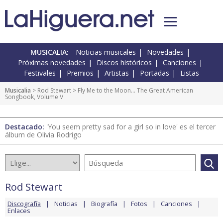
MUSICALIA:
Noticias musicales
Novedades
Próximas novedades
Discos históricos
Canciones
Festivales
Premios
Artistas
Portadas
Listas
Musicalia
>
Rod Stewart
> Fly Me to the Moon... The Great American
Songbook, Volume V
Destacado:
'You seem pretty sad for a girl so in love' es el tercer
álbum de Olivia Rodrigo
Rod Stewart
Discografía
Noticias
Biografía
Fotos
Canciones
Enlaces