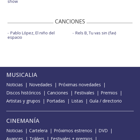
show
CANCIONES
Pablo López, El niño del
Rels B, Tu vas sin (fav)
espacio
MUSICALIA
Noticias
Novedades
Próximas novedades
Discos históricos
Canciones
Festivales
Premios
Artistas y grupos
Portadas
Listas
Guía / directorio
CINEMANÍA
Noticias
Cartelera
Próximos estrenos
DVD
Avances
Tráilers
Festivales + premios