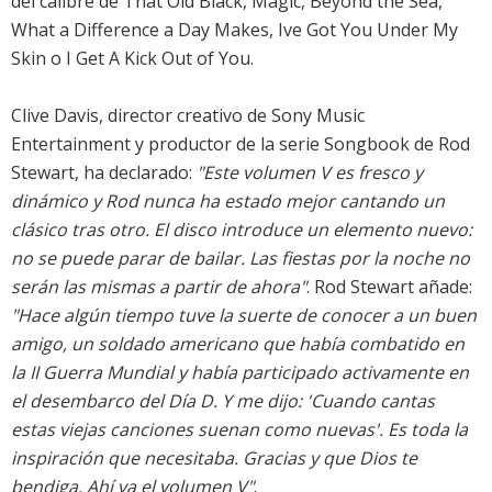
del calibre de That Old Black, Magic, Beyond the Sea,
What a Difference a Day Makes, Ive Got You Under My
Skin o I Get A Kick Out of You.
Clive Davis, director creativo de Sony Music
Entertainment y productor de la serie Songbook de Rod
Stewart, ha declarado:
"Este volumen V es fresco y
dinámico y Rod nunca ha estado mejor cantando un
clásico tras otro. El disco introduce un elemento nuevo:
no se puede parar de bailar. Las fiestas por la noche no
serán las mismas a partir de ahora"
. Rod Stewart añade:
"Hace algún tiempo tuve la suerte de conocer a un buen
amigo, un soldado americano que había combatido en
la II Guerra Mundial y había participado activamente en
el desembarco del Día D. Y me dijo: 'Cuando cantas
estas viejas canciones suenan como nuevas'. Es toda la
inspiración que necesitaba. Gracias y que Dios te
bendiga. Ahí va el volumen V"
.