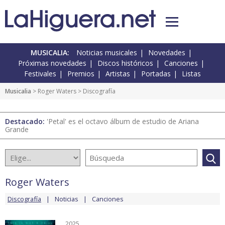
MUSICALIA:
Noticias musicales
Novedades
Próximas novedades
Discos históricos
Canciones
Festivales
Premios
Artistas
Portadas
Listas
Musicalia
>
Roger Waters
> Discografía
Destacado:
'Petal' es el octavo álbum de estudio de Ariana
Grande
Roger Waters
Discografía
Noticias
Canciones
2025