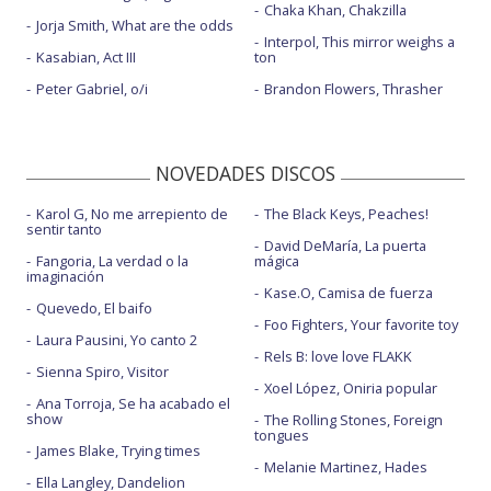
Chaka Khan, Chakzilla
Jorja Smith, What are the odds
Interpol, This mirror weighs a
Kasabian, Act III
ton
Peter Gabriel, o/i
Brandon Flowers, Thrasher
NOVEDADES DISCOS
Karol G, No me arrepiento de
The Black Keys, Peaches!
sentir tanto
David DeMaría, La puerta
Fangoria, La verdad o la
mágica
imaginación
Kase.O, Camisa de fuerza
Quevedo, El baifo
Foo Fighters, Your favorite toy
Laura Pausini, Yo canto 2
Rels B: love love FLAKK
Sienna Spiro, Visitor
Xoel López, Oniria popular
Ana Torroja, Se ha acabado el
show
The Rolling Stones, Foreign
tongues
James Blake, Trying times
Melanie Martinez, Hades
Ella Langley, Dandelion