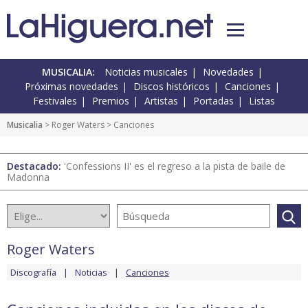
MUSICALIA:
Noticias musicales
Novedades
Próximas novedades
Discos históricos
Canciones
Festivales
Premios
Artistas
Portadas
Listas
Musicalia
>
Roger Waters
> Canciones
Destacado:
'Confessions II' es el regreso a la pista de baile de
Madonna
Roger Waters
Discografía
Noticias
Canciones