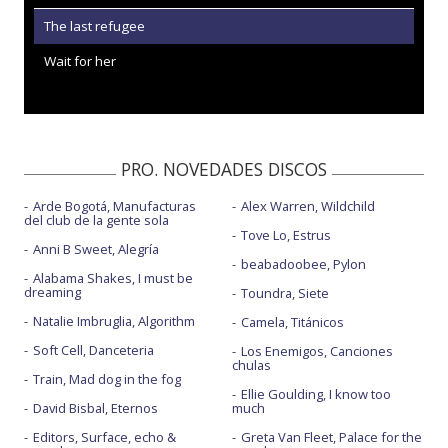
The last refugee
Wait for her
PRO. NOVEDADES DISCOS
Arde Bogotá, Manufacturas
Alex Warren, Wildchild
del club de la gente sola
Tove Lo, Estrus
Anni B Sweet, Alegría
beabadoobee, Pylon
Alabama Shakes, I must be
dreaming
Toundra, Siete
Natalie Imbruglia, Algorithm
Camela, Titánicos
Soft Cell, Danceteria
Los Enemigos, Canciones
chulas
Train, Mad dog in the fog
Ellie Goulding, I know too
David Bisbal, Eternos
much
Editors, Surface, echo &
Greta Van Fleet, Palace for the