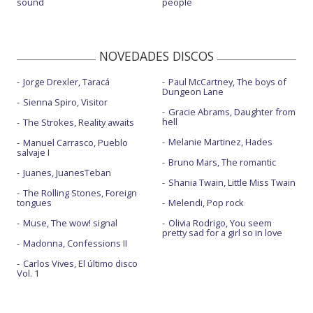
sound
people
NOVEDADES DISCOS
Jorge Drexler, Taracá
Paul McCartney, The boys of
Dungeon Lane
Sienna Spiro, Visitor
Gracie Abrams, Daughter from
hell
The Strokes, Reality awaits
Melanie Martinez, Hades
Manuel Carrasco, Pueblo
salvaje I
Bruno Mars, The romantic
Juanes, JuanesTeban
Shania Twain, Little Miss Twain
The Rolling Stones, Foreign
tongues
Melendi, Pop rock
Muse, The wow! signal
Olivia Rodrigo, You seem
pretty sad for a girl so in love
Madonna, Confessions II
Carlos Vives, El último disco
Vol. 1