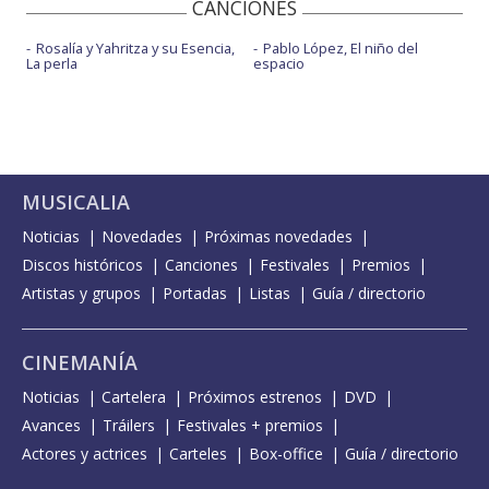
CANCIONES
Rosalía y Yahritza y su Esencia,
Pablo López, El niño del
La perla
espacio
MUSICALIA
Noticias
Novedades
Próximas novedades
Discos históricos
Canciones
Festivales
Premios
Artistas y grupos
Portadas
Listas
Guía / directorio
CINEMANÍA
Noticias
Cartelera
Próximos estrenos
DVD
Avances
Tráilers
Festivales + premios
Actores y actrices
Carteles
Box-office
Guía / directorio