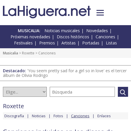
MUSICALIA:
Noticias musicales
Novedades
Próximas novedades
Discos históricos
Canciones
Festivales
Premios
Artistas
Portadas
Listas
Musicalia
>
Roxette
> Canciones
Destacado:
'You seem pretty sad for a girl so in love' es el tercer
álbum de Olivia Rodrigo
Roxette
Discografía
Noticias
Fotos
Canciones
Enlaces