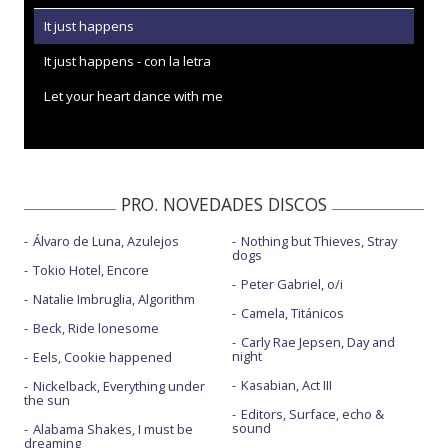
It just happens
It just happens - con la letra
Let your heart dance with me
PRO. NOVEDADES DISCOS
Álvaro de Luna, Azulejos
Nothing but Thieves, Stray
dogs
Tokio Hotel, Encore
Peter Gabriel, o/i
Natalie Imbruglia, Algorithm
Camela, Titánicos
Beck, Ride lonesome
Carly Rae Jepsen, Day and
night
Eels, Cookie happened
Kasabian, Act III
Nickelback, Everything under
the sun
Editors, Surface, echo &
sound
Alabama Shakes, I must be
dreaming