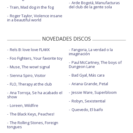
Arde Bogotá, Manufacturas
del club de la gente sola
Train, Mad dog in the fog
Roger Taylor, Violence insane
in a beautiful world
NOVEDADES DISCOS
Rels B: love love FLAKK
Fangoria, La verdad o la
imaginación
Foo Fighters, Your favorite toy
Paul McCartney, The boys of
Dungeon Lane
Muse, The wow! signal
Bad Gyal, Más cara
Sienna Spiro, Visitor
Ariana Grande, Petal
FLO, Therapy at the club
Jessie Ware, Superbloom
Ana Torroja, Se ha acabado el
show
Robyn, Sexistential
Loreen, Wildfire
Quevedo, El baifo
The Black Keys, Peaches!
The Rolling Stones, Foreign
tongues