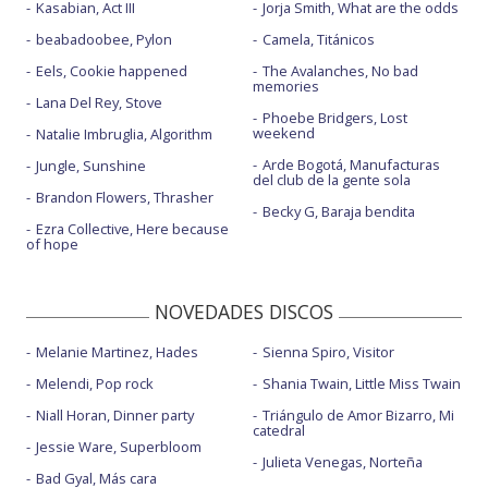
Kasabian, Act III
Jorja Smith, What are the odds
beabadoobee, Pylon
Camela, Titánicos
Eels, Cookie happened
The Avalanches, No bad
memories
Lana Del Rey, Stove
Phoebe Bridgers, Lost
weekend
Natalie Imbruglia, Algorithm
Arde Bogotá, Manufacturas
Jungle, Sunshine
del club de la gente sola
Brandon Flowers, Thrasher
Becky G, Baraja bendita
Ezra Collective, Here because
of hope
NOVEDADES DISCOS
Melanie Martinez, Hades
Sienna Spiro, Visitor
Melendi, Pop rock
Shania Twain, Little Miss Twain
Niall Horan, Dinner party
Triángulo de Amor Bizarro, Mi
catedral
Jessie Ware, Superbloom
Julieta Venegas, Norteña
Bad Gyal, Más cara