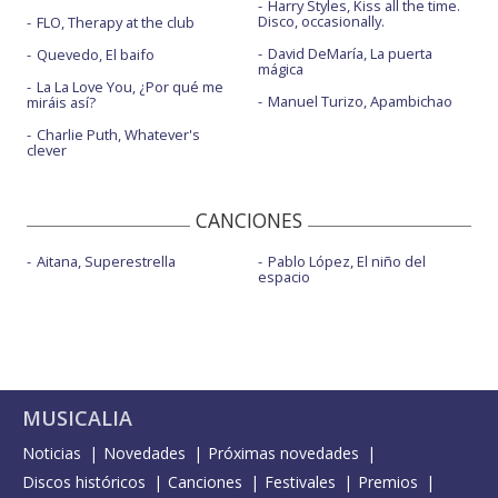
Harry Styles, Kiss all the time.
Disco, occasionally.
FLO, Therapy at the club
David DeMaría, La puerta
Quevedo, El baifo
mágica
La La Love You, ¿Por qué me
Manuel Turizo, Apambichao
miráis así?
Charlie Puth, Whatever's
clever
CANCIONES
Aitana, Superestrella
Pablo López, El niño del
espacio
MUSICALIA
Noticias
Novedades
Próximas novedades
Discos históricos
Canciones
Festivales
Premios